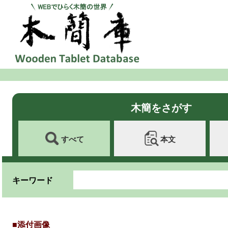
木簡をさがす
すべて
本文
キーワード
■添付画像