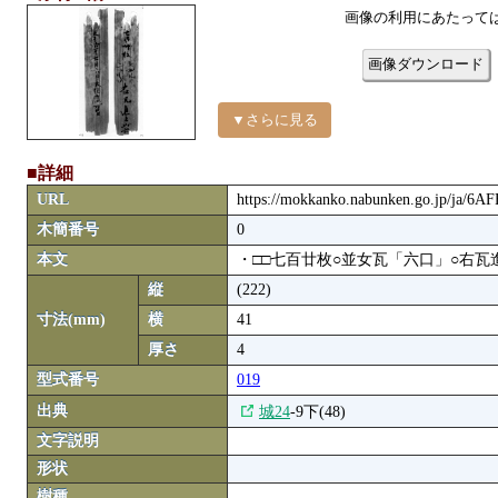
画像の利用にあたって
画像ダウンロード
▼さらに見る
■詳細
URL
https://mokkanko.nabunken.go.jp/ja/6A
木簡番号
0
本文
・□□七百廿枚○並女瓦「六口」○右
縦
(222)
寸法(mm)
横
41
厚さ
4
型式番号
019
出典
城24
-9下(48)
文字説明
形状
樹種