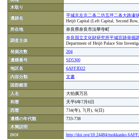
木取り
平城京左京二条二坊五坪二条大路濠状
遺跡名
Heijō Capital (Left Capital, Second Row
所在地
奈良県奈良市法華寺町
奈良国立文化財研究所平城宮跡発掘
調査主体
Department of Heijō Palace Site Investiga
発掘次数
204
遺構番号
SD5300
地区名
6AFFJD22
内容分類
文書
国郡郷里
人名
大狛廣万呂
和暦
天平6年7月6日
西暦
734(年), 7(月), 6(日)
遺構の年代観
733-738
木簡説明
DOI
http://doi.org/10.24484/mokkanko.6AF