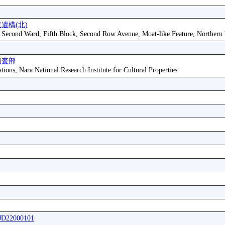
遺構(北)
, Second Ward, Fifth Block, Second Row Avenue, Moat-like Feature, Northern 
調査部
tions, Nara National Research Institute for Cultural Properties
FJD22000101