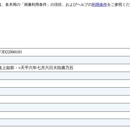
は、各木簡の「画像利用条件」の項目、およびヘルプの
利用条件
をご参照くだ
FFJD22000101
瓦進上如前・○天平六年七月六日大狛廣万呂