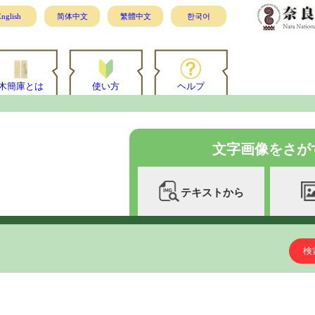
nglish
简体中文
繁體中文
한국어
木簡庫とは
使い方
ヘルプ
文字画像をさが
テキストから
検