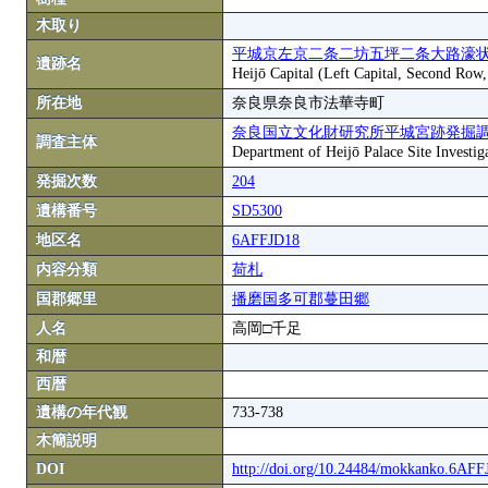
木取り
平城京左京二条二坊五坪二条大路濠状
遺跡名
Heijō Capital (Left Capital, Second Row
所在地
奈良県奈良市法華寺町
奈良国立文化財研究所平城宮跡発掘
調査主体
Department of Heijō Palace Site Investiga
発掘次数
204
遺構番号
SD5300
地区名
6AFFJD18
内容分類
荷札
国郡郷里
播磨国多可郡蔓田郷
人名
高岡□千足
和暦
西暦
遺構の年代観
733-738
木簡説明
DOI
http://doi.org/10.24484/mokkanko.6AF