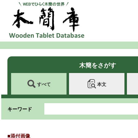
木簡をさがす
すべて
本文
キーワード
■添付画像