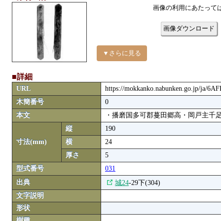
画像の利用にあたって
画像ダウンロード
▼さらに見る
■詳細
URL
https://mokkanko.nabunken.go.jp/ja/6A
木簡番号
0
本文
・播磨国多可郡蔓田郷高・岡戸主千
縦
190
寸法(mm)
横
24
厚さ
5
型式番号
031
出典
城24
-29下(304)
文字説明
形状
樹種