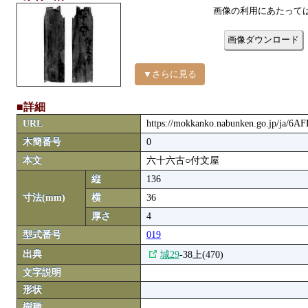
画像の利用にあたって
画像ダウンロード
▼さらに見る
■詳細
URL
https://mokkanko.nabunken.go.jp/ja/6A
木簡番号
0
本文
六十六古○付文屋
縦
136
寸法(mm)
横
36
厚さ
4
型式番号
019
出典
城29
-38上(470)
文字説明
形状
樹種