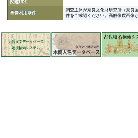
関連URL
調査主体が奈良文化財研究所（奈良
画像利用条件
件をご確認ください。高解像度画像がColbase