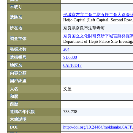
木取り
平城京左京二条二坊五坪二条大路濠状
遺跡名
Heijō Capital (Left Capital, Second Row
所在地
奈良県奈良市法華寺町
奈良国立文化財研究所平城宮跡発掘
調査主体
Department of Heijō Palace Site Investiga
発掘次数
204
遺構番号
SD5300
地区名
6AFFJD17
内容分類
国郡郷里
人名
文屋
和暦
西暦
遺構の年代観
733-738
木簡説明
DOI
http://doi.org/10.24484/mokkanko.6AF