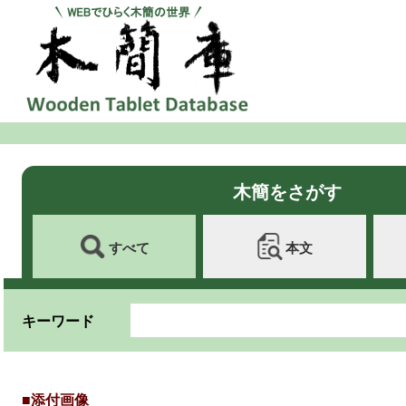
木簡をさがす
すべて
本文
キーワード
■添付画像