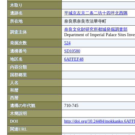
木取り
遺跡名
平城京左京二条二坊十四坪北西隅
所在地
奈良県奈良市法華寺町
奈良文化財研究所都城発掘調査部
調査主体
Department of Imperial Palace Sites Inves
発掘次数
524
遺構番号
SD10580
地区名
6AFFEF48
内容分類
国郡郷里
人名
和暦
西暦
遺構の年代観
710-745
木簡説明
DOI
http://doi.org/10.24484/mokkanko.6AF
関連URL