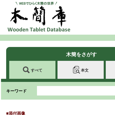
木簡をさがす
すべて
本文
キーワード
■添付画像