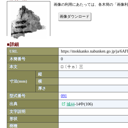
画像の利用にあたっては、各木簡の「画像利
画像ダウンロード
■詳細
URL
https://mokkanko.nabunken.go.jp/ja/6
木簡番号
0
本文
□〔十ヵ〕三
縦
寸法(mm)
横
厚さ
型式番号
091
出典
城44
-14中(106)
文字説明
形状
樹種