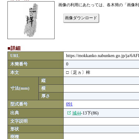
画像の利用にあたっては、各木簡の「画像利
画像ダウンロード
■詳細
URL
https://mokkanko.nabunken.go.jp/ja/6
木簡番号
0
本文
□〔足ヵ〕桙
縦
寸法(mm)
横
厚さ
型式番号
091
出典
城44
-13下(86)
文字説明
形状
樹種