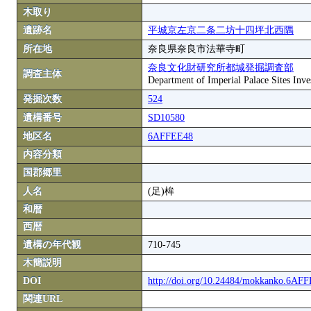
木取り
遺跡名
平城京左京二条二坊十四坪北西隅
所在地
奈良県奈良市法華寺町
奈良文化財研究所都城発掘調査部
調査主体
Department of Imperial Palace Sites Inves
発掘次数
524
遺構番号
SD10580
地区名
6AFFEE48
内容分類
国郡郷里
人名
(足)桙
和暦
西暦
遺構の年代観
710-745
木簡説明
DOI
http://doi.org/10.24484/mokkanko.6AF
関連URL