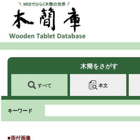
木簡をさがす
すべて
本文
キーワード
■添付画像