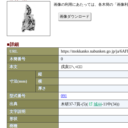
画像の利用にあたっては、各木簡の「画像利
画像ダウンロード
■詳細
URL
https://mokkanko.nabunken.go.jp/ja/6
木簡番号
0
本文
戌亥□＼○□□
縦
寸法(mm)
横
厚さ
型式番号
091
出典
木研37-7頁-(5)(
城44
-11中(34))
文字説明
形状
樹種