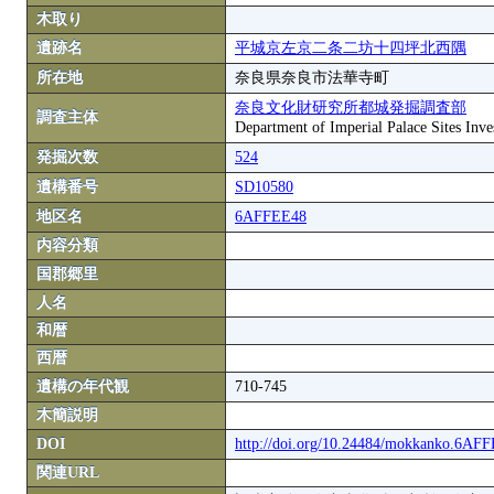
木取り
遺跡名
平城京左京二条二坊十四坪北西隅
所在地
奈良県奈良市法華寺町
奈良文化財研究所都城発掘調査部
調査主体
Department of Imperial Palace Sites Inves
発掘次数
524
遺構番号
SD10580
地区名
6AFFEE48
内容分類
国郡郷里
人名
和暦
西暦
遺構の年代観
710-745
木簡説明
DOI
http://doi.org/10.24484/mokkanko.6AF
関連URL