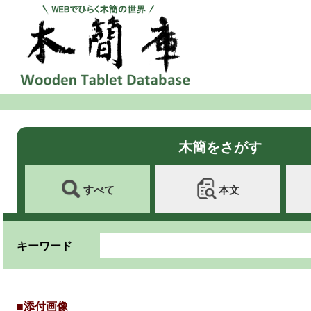
木簡をさがす
すべて
本文
キーワード
■添付画像