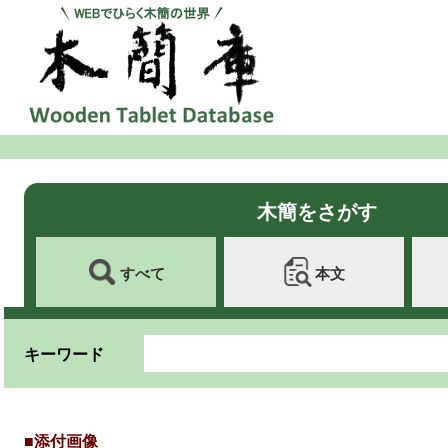
木簡をさがす
すべて
本文
キーワード
■添付画像