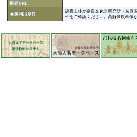
関連URL
調査主体が奈良文化財研究所（奈良
画像利用条件
件をご確認ください。高解像度画像がColbase