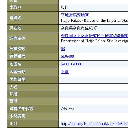
樹種
木取り
板目
平城宮馬寮地区
遺跡名
Heijō Palace (Bureau of the Imperial Stab
所在地
奈良県奈良市佐紀町
奈良国立文化財研究所平城宮跡発掘
調査主体
Department of Heijō Palace Site Investiga
発掘次数
63
遺構番号
SD6499
地区名
6ADCGD39
内容分類
文書
国郡郷里
人名
和暦
西暦
遺構の年代観
745-765
木簡説明
DOI
http://doi.org/10.24484/mokkanko.6A