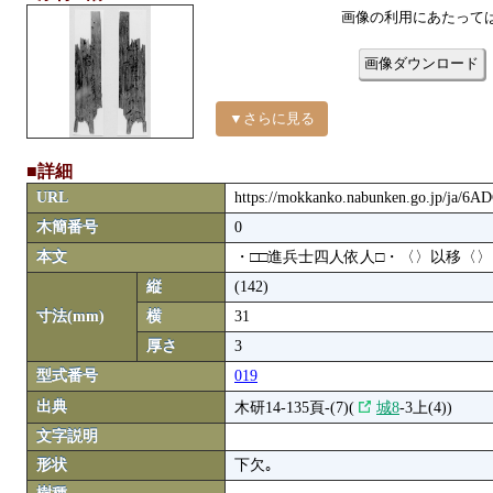
画像の利用にあたって
画像ダウンロード
▼さらに見る
■詳細
URL
https://mokkanko.nabunken.go.jp/ja/6
木簡番号
0
本文
・□□進兵士四人依人□・〈〉以移〈〉
縦
(142)
寸法(mm)
横
31
厚さ
3
型式番号
019
出典
木研14-135頁-(7)(
城8
-3上(4))
文字説明
形状
下欠｡