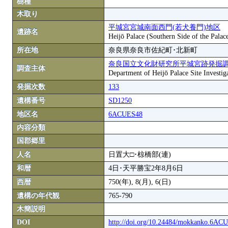
樹種
木取り
平城宮宮城南面西門(若犬養門)地区
遺跡名
Heijō Palace (Southern Side of the Palac
所在地
奈良県奈良市佐紀町･北新町
奈良国立文化財研究所平城宮跡発掘
調査主体
Department of Heijō Palace Site Investiga
発掘次数
133
遺構番号
SD1250
地区名
6ACUES48
内容分類
国郡郷里
人名
日置大□･椋橋部(連)
和暦
4日･天平勝宝2年8月6日
西暦
750(年), 8(月), 6(日)
遺構の年代観
765-790
木簡説明
DOI
http://doi.org/10.24484/mokkanko.6A