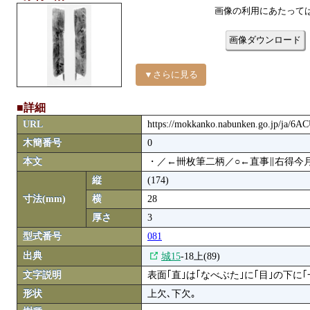
画像の利用にあたって
画像ダウンロード
▼さらに見る
■詳細
URL
https://mokkanko.nabunken.go.jp/ja/6
木簡番号
0
本文
・／←卌枚筆二柄／○←直事∥右得今
縦
(174)
寸法(mm)
横
28
厚さ
3
型式番号
081
出典
城15
-18上(89)
文字説明
表面｢直｣は｢なべぶた｣に｢目｣の下に｢
形状
上欠､下欠｡