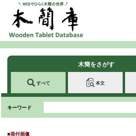
木簡をさがす
すべて
本文
キーワード
■添付画像