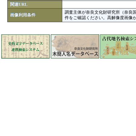
関連URL
調査主体が奈良文化財研究所（奈良
画像利用条件
件をご確認ください。高解像度画像がColbase