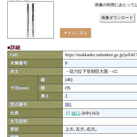
画像の利用にあたって
画像ダウンロード
▼さらに見る
■詳細
URL
https://mokkanko.nabunken.go.jp/ja/6
木簡番号
0
本文
・従六位下笠朝臣大国・○□
縦
(46)
寸法(mm)
横
(9)
厚さ
2
型式番号
081
出典
城15
-26中(163)
文字説明
形状
上欠､左欠､右欠｡