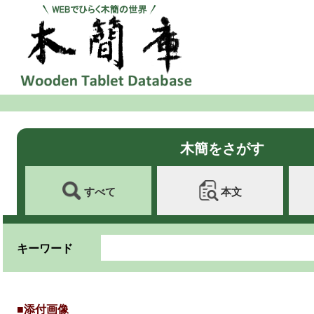
木簡をさがす
すべて
本文
キーワード
■添付画像