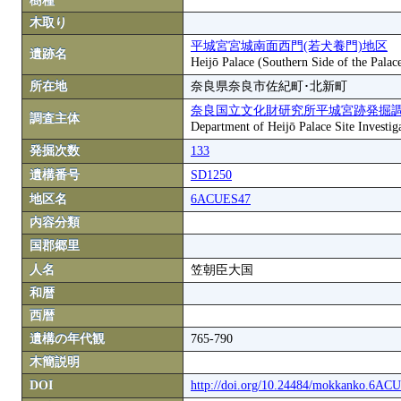
樹種
木取り
平城宮宮城南面西門(若犬養門)地区
遺跡名
Heijō Palace (Southern Side of the Palac
所在地
奈良県奈良市佐紀町･北新町
奈良国立文化財研究所平城宮跡発掘
調査主体
Department of Heijō Palace Site Investiga
発掘次数
133
遺構番号
SD1250
地区名
6ACUES47
内容分類
国郡郷里
人名
笠朝臣大国
和暦
西暦
遺構の年代観
765-790
木簡説明
DOI
http://doi.org/10.24484/mokkanko.6A