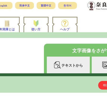
nglish
简体中文
繁體中文
한국어
木簡庫とは
使い方
ヘルプ
文字画像をさが
テキストから
検