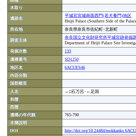
樹種
木取り
平城宮宮城南面西門(若犬養門)地区
遺跡名
Heijō Palace (Southern Side of the Palac
所在地
奈良県奈良市佐紀町･北新町
奈良国立文化財研究所平城宮跡発掘
調査主体
Department of Heijō Palace Site Investiga
発掘次数
133
遺構番号
SD1250
地区名
6ACUES46
内容分類
国郡郷里
人名
←□石万呂･←足国
和暦
西暦
遺構の年代観
765-790
木簡説明
DOI
http://doi.org/10.24484/mokkanko.6A