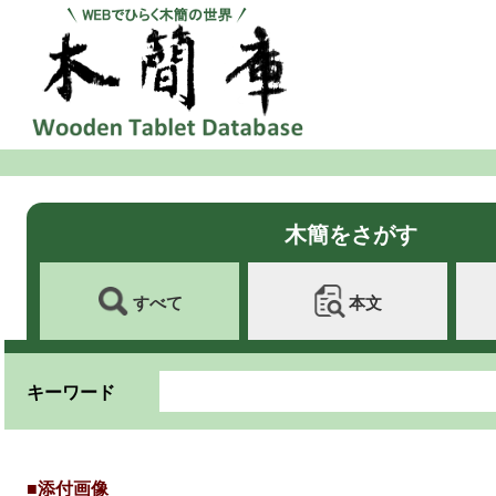
木簡をさがす
すべて
本文
キーワード
■添付画像