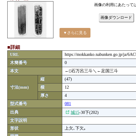
画像の利用にあたって
画像ダウンロード
▼さらに見る
■詳細
URL
https://mokkanko.nabunken.go.jp/ja/6
木簡番号
0
本文
←□石万呂三斗＼←足国三斗
縦
(47)
寸法(mm)
横
12
厚さ
4
型式番号
081
出典
城15
-30下(202)
文字説明
形状
上欠､下欠｡