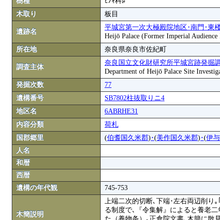
樹種
ﾋﾉｷ科♯
木取り
板目
平城宮第一次大極殿院地区･南門･東
遺跡名
Heijō Palace (Former Imperial Audience H
所在地
奈良県奈良市佐紀町
奈良国立文化財研究所平城宮跡発掘
調査主体
Department of Heijō Palace Site Investiga
発掘次数
77
遺構番号
SB7802柱抜取りニ4
地区名
6ABRHE31
内容分類
荷札
国郡郷里
(
伯耆国久米郡
)
･
(
美作国久米郡
)
･
(
伊与
人名
和暦
西暦
遺構の年代観
745-753
上端二次的切断､下端･左右両辺削り
る制度で､『令集解』によると養老二
木簡説明
た（養物条）｡正倉院文書､木簡に散