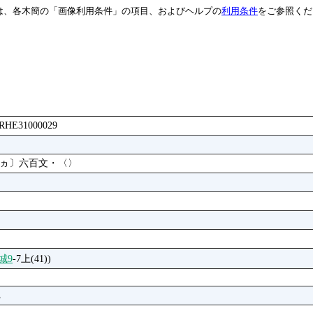
は、各木簡の「画像利用条件」の項目、およびヘルプの
利用条件
をご参照くだ
ABRHE31000029
銭ヵ〕六百文・〈〉
城9
-7上(41))
｡