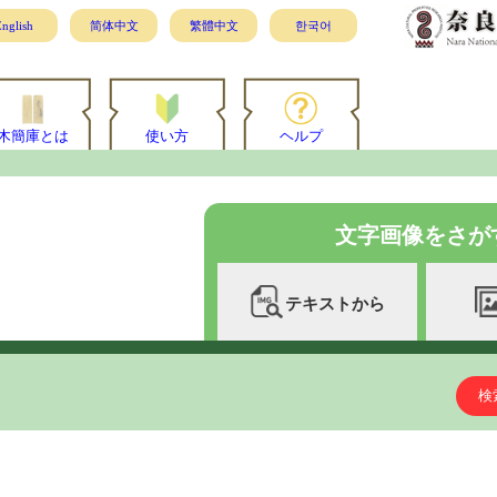
nglish
简体中文
繁體中文
한국어
木簡庫とは
使い方
ヘルプ
文字画像をさが
テキストから
検