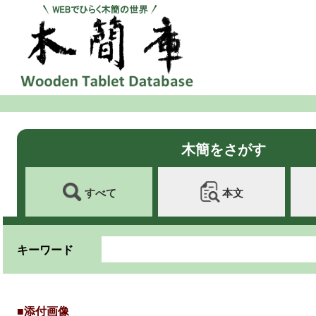
木簡をさがす
すべて
本文
キーワード
■添付画像