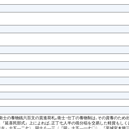
た衛士の養物銭六百文の貢進荷札｡衛士･仕丁の養物制は､その資養のため
｡『延喜民部式』上によれば､正丁七人半の徭分稲を交易した軽貨もしく
古』十五―二七〉､同十八―三〈『同』十五―一七〇〉､『平城宮木簡三