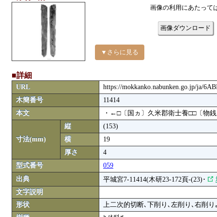
画像の利用にあたって
画像ダウンロード
▼さらに見る
■詳細
URL
https://mokkanko.nabunken.go.jp/ja/6
木簡番号
11414
本文
・←□〔国ヵ〕久米郡衛士養□□〔物
縦
(153)
寸法(mm)
横
19
厚さ
4
型式番号
059
出典
平城宮7-11414(木研23-172頁-(23)･
文字説明
形状
上二次的切断､下削り､左削り､右削り