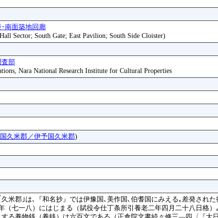
楼･南面築地回廊
all Sector; South Gate; East Pavilion; South Side Cloister)
調査部
tions, Nara National Research Institute for Cultural Properties
国久米郡／伊予国久米郡
)
｡｢久米郡｣は､『和名抄』では伊豫国､美作国､伯耆国にみえる｡差発され
年（七一八）にはじまる（賦役令仕丁条所引養老二年四月二十八日格）
見する養物銭（養銭）は六百文である（正倉院文書続々修三―四〈『大日