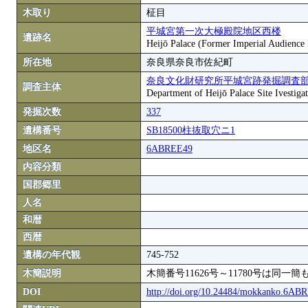
木取り
柾目
平城宮第一次大極殿院地区西楼
遺跡名
Heijō Palace (Former Imperial Audience 
所在地
奈良県奈良市佐紀町
奈良文化財研究所平城宮跡発掘調査
調査主体
Department of Heijō Palace Site Ivestigat
発掘次数
337
遺構番号
SB18500柱抜取穴ニ1
地区名
6ABREE49
内容分類
国郡郷里
人名
和暦
西暦
遺構の年代観
745-752
木簡説明
木簡番号11626号～11780号は同
DOI
http://doi.org/10.24484/mokkanko.6A