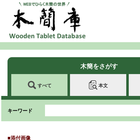
木簡をさがす
すべて
本文
キーワード
■添付画像