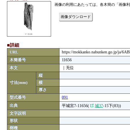
画像の利用にあたっては、各木簡の「画像利
画像ダウンロード
■詳細
URL
https://mokkanko.nabunken.go.jp/ja/6
木簡番号
11656
本文
｜无位
縦
寸法(mm)
横
厚さ
型式番号
091
出典
平城宮7-11656(
城37
-15下(83))
文字説明
形状
樹種