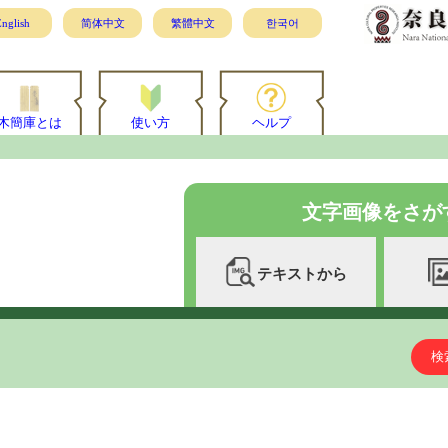
nglish
简体中文
繁體中文
한국어
木簡庫とは
使い方
ヘルプ
文字画像をさが
テキストから
検