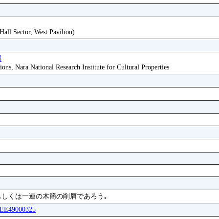
Hall Sector, West Pavilion)
部
ions, Nara National Research Institute for Cultural Properties
一簡もしくは一連の木簡の削屑であろう｡
BREE49000325