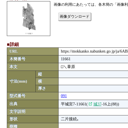
画像の利用にあたっては、各木簡の「画像利
画像ダウンロード
■詳細
URL
https://mokkanko.nabunken.go.jp/ja/6
木簡番号
11661
本文
□＼葦原
縦
寸法(mm)
横
厚さ
型式番号
091
出典
平城宮7-11661(
城37
-16上(88))
文字説明
形状
二片接続｡
樹種