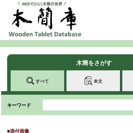
木簡をさがす
すべて
本文
キーワード
■添付画像