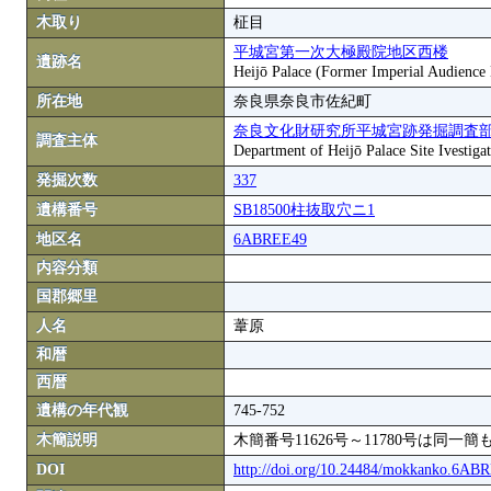
木取り
柾目
平城宮第一次大極殿院地区西楼
遺跡名
Heijō Palace (Former Imperial Audience 
所在地
奈良県奈良市佐紀町
奈良文化財研究所平城宮跡発掘調査
調査主体
Department of Heijō Palace Site Ivestigat
発掘次数
337
遺構番号
SB18500柱抜取穴ニ1
地区名
6ABREE49
内容分類
国郡郷里
人名
葦原
和暦
西暦
遺構の年代観
745-752
木簡説明
木簡番号11626号～11780号は同
DOI
http://doi.org/10.24484/mokkanko.6A