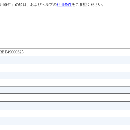
用条件」の項目、およびヘルプの
利用条件
をご参照ください。
ABREE49000325