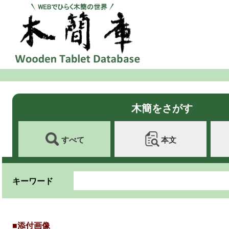
木簡をさがす
すべて
本文
キーワード
■添付画像