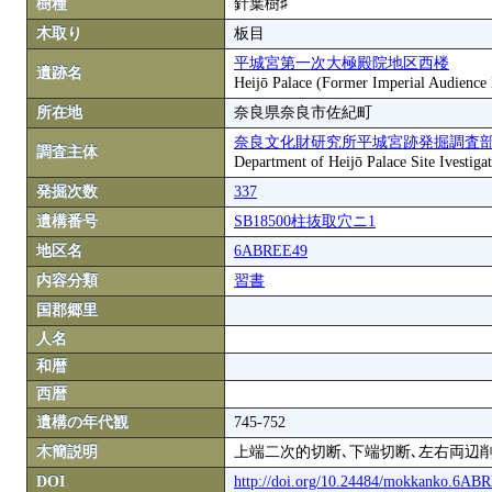
樹種
針葉樹♯
木取り
板目
平城宮第一次大極殿院地区西楼
遺跡名
Heijō Palace (Former Imperial Audience 
所在地
奈良県奈良市佐紀町
奈良文化財研究所平城宮跡発掘調査
調査主体
Department of Heijō Palace Site Ivestigat
発掘次数
337
遺構番号
SB18500柱抜取穴ニ1
地区名
6ABREE49
内容分類
習書
国郡郷里
人名
和暦
西暦
遺構の年代観
745-752
木簡説明
上端二次的切断､下端切断､左右両辺削
DOI
http://doi.org/10.24484/mokkanko.6A