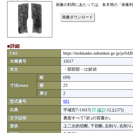
画像の利用にあたっては、各木簡の「画像利
画像ダウンロード
■詳細
URL
https://mokkanko.nabunken.go.jp/ja/6
木簡番号
11617
本文
・部部部・□□於於
縦
(69)
寸法(mm)
横
23
厚さ
2
型式番号
081
出典
平城宮7-11617(
城37
-12上(37))
文字説明
裏面すべて｢於｣の習書か｡
形状
上二次的切断､下切断､左削り､右削り