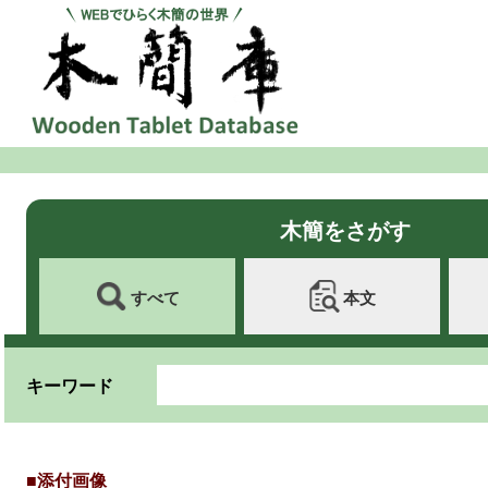
木簡をさがす
すべて
本文
キーワード
■添付画像