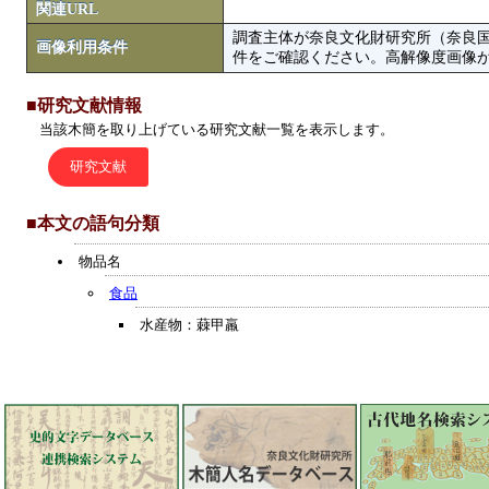
関連URL
調査主体が奈良文化財研究所（奈良
画像利用条件
件をご確認ください。高解像度画像がColbase
■研究文献情報
当該木簡を取り上げている研究文献一覧を表示します。
研究文献
■本文の語句分類
物品名
食品
水産物：蕀甲羸