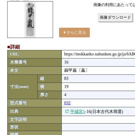
画像の利用にあたって
画像ダウンロード
▼さらに見る
■詳細
URL
https://mokkanko.nabunken.go.jp/ja/6
木簡番号
16
本文
蕀甲羸〔蠃〕
縦
83
寸法(mm)
横
19
厚さ
4
型式番号
032
出典
平城宮1
-16(日本古代木簡選)
文字説明
形状
樹種