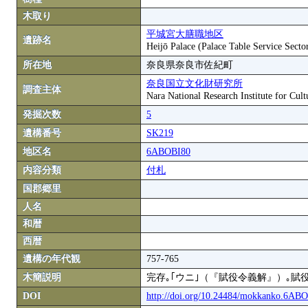
木取り
平城宮大膳職地区
遺跡名
Heijō Palace (Palace Table Service Secto
所在地
奈良県奈良市佐紀町
奈良国立文化財研究所
調査主体
Nara National Research Institute for Cult
発掘次数
5
遺構番号
SK219
地区名
6ABOBI80
内容分類
付札
国郡郷里
人名
和暦
西暦
遺構の年代観
757-765
木簡説明
完存｡｢ウニ｣（『賦役令義解』）｡賦
DOI
http://doi.org/10.24484/mokkanko.6AB