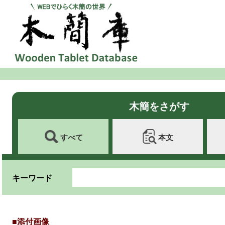
木簡をさがす
すべて
本文
キーワード
■添付画像