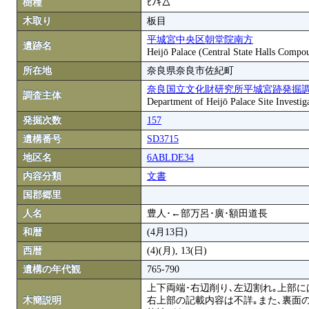
樹種
ﾋﾉｷ△
木取り
板目
平城宮中央区朝堂院南方
遺跡名
Heijō Palace (Central State Halls Compo
所在地
奈良県奈良市佐紀町
奈良国立文化財研究所平城宮跡発掘
調査主体
Department of Heijō Palace Site Investiga
発掘次数
157
遺構番号
SD3715
地区名
6ABLDE34
内容分類
文書
国郡郷里
人名
豊人･←部万呂･廣･額田道長
和暦
(4月13日)
西暦
(4)(月), 13(日)
遺構の年代観
765-790
上下両端･右辺削り､左辺割れ｡上部
木簡説明
右上部の記載内容は不詳｡また､裏面