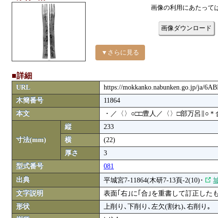
画像の利用にあたって
画像ダウンロード
▼さらに見る
■詳細
URL
https://mokkanko.nabunken.go.jp/ja/6
木簡番号
11864
本文
・／〈〉○□□豊人／〈〉□部万呂∥○
縦
233
寸法(mm)
横
(22)
厚さ
3
型式番号
081
出典
平城宮7-11864(木研7-13頁-2(10)･
城
文字説明
表面｢右｣に｢合｣を重書して訂正したも
形状
上削り､下削り､左欠(割れ)､右削り｡