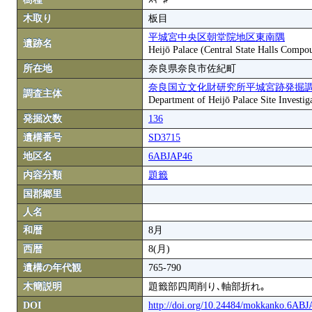
木取り
板目
平城宮中央区朝堂院地区東南隅
遺跡名
Heijō Palace (Central State Halls Compo
所在地
奈良県奈良市佐紀町
奈良国立文化財研究所平城宮跡発掘
調査主体
Department of Heijō Palace Site Investiga
発掘次数
136
遺構番号
SD3715
地区名
6ABJAP46
内容分類
題籤
国郡郷里
人名
和暦
8月
西暦
8(月)
遺構の年代観
765-790
木簡説明
題籤部四周削り､軸部折れ｡
DOI
http://doi.org/10.24484/mokkanko.6AB