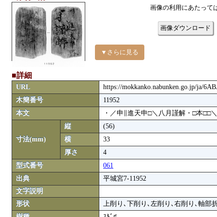
画像の利用にあたって
画像ダウンロード
▼さらに見る
■詳細
URL
https://mokkanko.nabunken.go.jp/ja/6
木簡番号
11952
本文
・／申∥進天申□＼八月謹解・□本□□＼
縦
(56)
寸法(mm)
横
33
厚さ
4
型式番号
061
出典
平城宮7-11952
文字説明
形状
上削り､下削り､左削り､右削り､軸部折
樹種
ｽｷﾞ♯