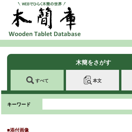
木簡をさがす
すべて
本文
キーワード
■添付画像