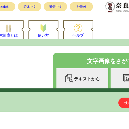
nglish
简体中文
繁體中文
한국어
木簡庫とは
使い方
ヘルプ
文字画像をさが
テキストから
検