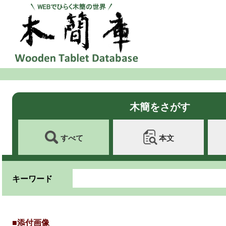
木簡をさがす
すべて
本文
キーワード
■添付画像