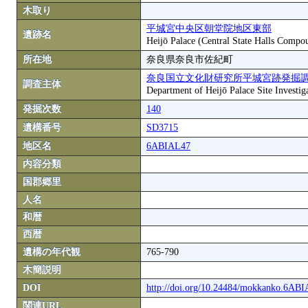
木取り
平城宮中央区朝堂院地区東部
遺跡名
Heijō Palace (Central State Halls Compou
所在地
奈良県奈良市佐紀町
奈良国立文化財研究所平城宮跡発掘
調査主体
Department of Heijō Palace Site Investiga
発掘次数
140
遺構番号
SD3715
地区名
6ABIAL47
内容分類
国郡郷里
人名
和暦
西暦
遺構の年代観
765-790
木簡説明
DOI
http://doi.org/10.24484/mokkanko.6AB
関連URL