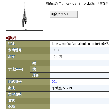
画像の利用にあたっては、各木簡の「画像利
画像ダウンロード
■詳細
URL
https://mokkanko.nabunken.go.jp/ja/6
木簡番号
12195
本文
〈〉四□
縦
寸法(mm)
横
厚さ
型式番号
091
出典
平城宮7-12195
文字説明
形状
樹種