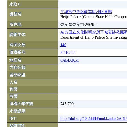
木取り
平城宮中央区朝堂院地区東部
遺跡名
Heijō Palace (Central State Halls Compou
所在地
奈良県奈良市佐紀町
奈良国立文化財研究所平城宮跡発掘
調査主体
Department of Heijō Palace Site Investiga
発掘次数
140
遺構番号
SD10325
地区名
6ABIAK51
内容分類
国郡郷里
人名
和暦
西暦
遺構の年代観
745-790
木簡説明
DOI
http://doi.org/10.24484/mokkanko.6AB
関連URL