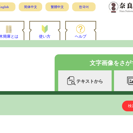
nglish
简体中文
繁體中文
한국어
木簡庫とは
使い方
ヘルプ
文字画像をさが
テキストから
検