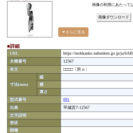
画像の利用にあたって
画像ダウンロード
▼さらに見る
■詳細
URL
https://mokkanko.nabunken.go.jp/ja/6
木簡番号
12567
本文
□□□□〔所ヵ〕
縦
寸法(mm)
横
厚さ
型式番号
091
出典
平城宮7-12567
文字説明
形状
樹種