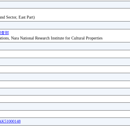
nd Sector, East Part)
調査部
tions, Nara National Research Institute for Cultural Properties
IAK51000148