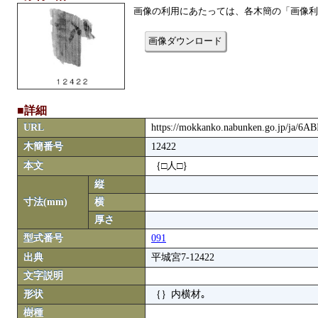
画像の利用にあたっては、各木簡の「画像利
画像ダウンロード
■詳細
URL
https://mokkanko.nabunken.go.jp/ja/6A
木簡番号
12422
本文
｛□人□｝
縦
寸法(mm)
横
厚さ
型式番号
091
出典
平城宮7-12422
文字説明
形状
｛｝内横材｡
樹種