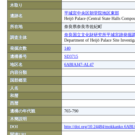
木取り
平城宮中央区朝堂院地区東部
遺跡名
Heijō Palace (Central State Halls Compou
所在地
奈良県奈良市佐紀町
奈良国立文化財研究所平城宮跡発掘
調査主体
Department of Heijō Palace Site Investiga
発掘次数
140
遺構番号
SD3715
地区名
6ABIAJ47-AL47
内容分類
国郡郷里
人名
和暦
西暦
遺構の年代観
765-790
木簡説明
DOI
http://doi.org/10.24484/mokkanko.6AB
関連URL