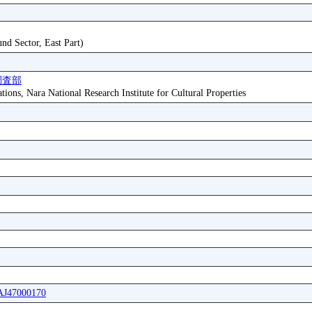
nd Sector, East Part)
調査部
tions, Nara National Research Institute for Cultural Properties
IAJ47000170