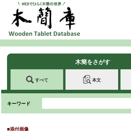
木簡をさがす
すべて
本文
キーワード
■添付画像