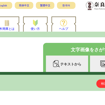
nglish
简体中文
繁體中文
한국어
木簡庫とは
使い方
ヘルプ
文字画像をさが
テキストから
検