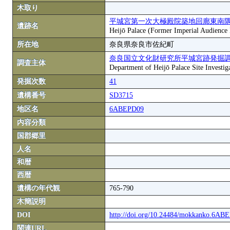
木取り
平城宮第一次大極殿院築地回廊東南
遺跡名
Heijō Palace (Former Imperial Audience H
所在地
奈良県奈良市佐紀町
奈良国立文化財研究所平城宮跡発掘
調査主体
Department of Heijō Palace Site Investiga
発掘次数
41
遺構番号
SD3715
地区名
6ABEPD09
内容分類
国郡郷里
人名
和暦
西暦
遺構の年代観
765-790
木簡説明
DOI
http://doi.org/10.24484/mokkanko.6A
関連URL