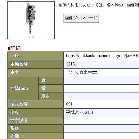
画像の利用にあたっては、各木簡の「画像利
画像ダウンロード
■詳細
URL
https://mokkanko.nabunken.go.jp/ja/6
木簡番号
12151
本文
〈〉＼舂米牛□□
縦
寸法(mm)
横
厚さ
型式番号
091
出典
平城宮7-12151
文字説明
形状
樹種