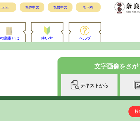
nglish
简体中文
繁體中文
한국어
木簡庫とは
使い方
ヘルプ
文字画像をさが
テキストから
検