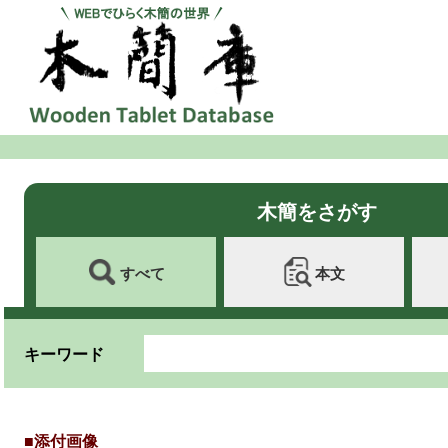
木簡をさがす
すべて
本文
キーワード
■添付画像