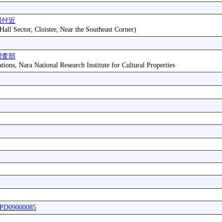
隅付近
all Sector, Cloister, Near the Southeast Corner)
調査部
tions, Nara National Research Institute for Cultural Properties
BEPD09000085