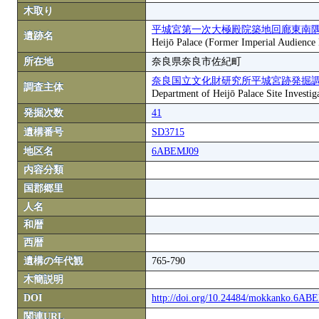
木取り
平城宮第一次大極殿院築地回廊東南
遺跡名
Heijō Palace (Former Imperial Audience H
所在地
奈良県奈良市佐紀町
奈良国立文化財研究所平城宮跡発掘
調査主体
Department of Heijō Palace Site Investiga
発掘次数
41
遺構番号
SD3715
地区名
6ABEMJ09
内容分類
国郡郷里
人名
和暦
西暦
遺構の年代観
765-790
木簡説明
DOI
http://doi.org/10.24484/mokkanko.6A
関連URL