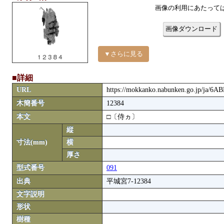
画像の利用にあたって
画像ダウンロード
▼さらに見る
■詳細
URL
https://mokkanko.nabunken.go.jp/ja/6
木簡番号
12384
本文
□〔侍ヵ〕
縦
寸法(mm)
横
厚さ
型式番号
091
出典
平城宮7-12384
文字説明
形状
樹種