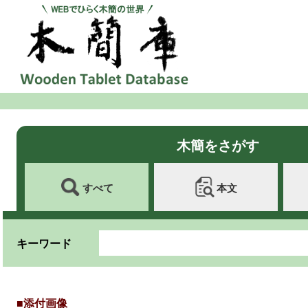
木簡をさがす
すべて
本文
キーワード
■添付画像