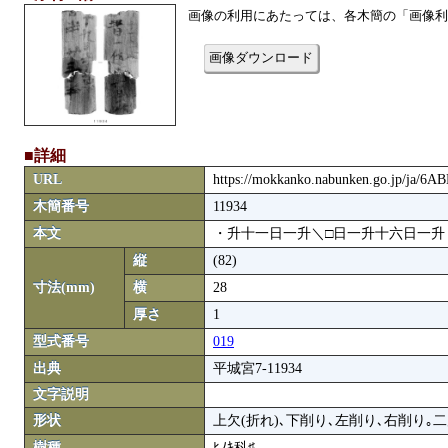
画像の利用にあたっては、各木簡の「画像利
画像ダウンロード
■詳細
URL
https://mokkanko.nabunken.go.jp/ja/6
木簡番号
11934
本文
・升十一日一升＼□日一升十六日一升
縦
(82)
寸法(mm)
横
28
厚さ
1
型式番号
019
出典
平城宮7-11934
文字説明
形状
上欠(折れ)､下削り､左削り､右削り｡
樹種
ﾋﾉｷ科♯