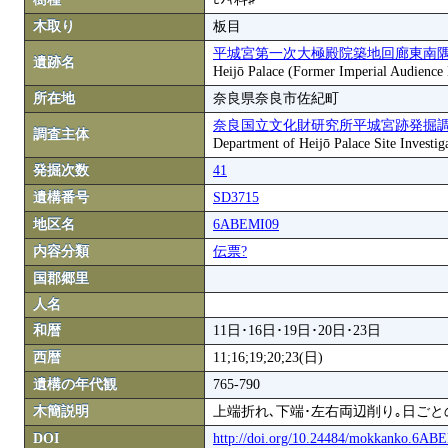
木取り
板目
平城宮第一次大極殿院築地回廊東南
遺跡名
Heijō Palace (Former Imperial Audience H
所在地
奈良県奈良市佐紀町
奈良国立文化財研究所平城宮跡発掘
調査主体
Department of Heijō Palace Site Investiga
発掘次数
41
遺構番号
SD3715
地区名
6ABEMI09
内容分類
伝票?
国郡郷里
人名
和暦
11日･16日･19日･20日･23日
西暦
11;16;19;20;23(日)
遺構の年代観
765-790
木簡説明
上端折れ､下端･左右両辺削り｡日ご
DOI
http://doi.org/10.24484/mokkanko.6A