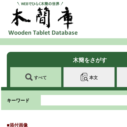
木簡をさがす
すべて
本文
キーワード
■添付画像