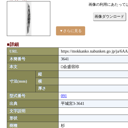
画像の利用にあたって
画像ダウンロード
▼さらに見る
■詳細
URL
https://mokkanko.nabunken.go.jp/ja/6
木簡番号
3641
本文
□会盛宿祢
縦
寸法(mm)
横
厚さ
型式番号
091
出典
平城宮3-3641
文字説明
形状
樹種
杉