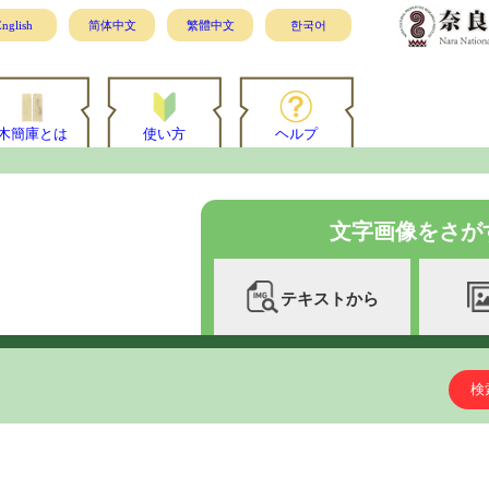
nglish
简体中文
繁體中文
한국어
木簡庫とは
使い方
ヘルプ
文字画像をさが
テキストから
検