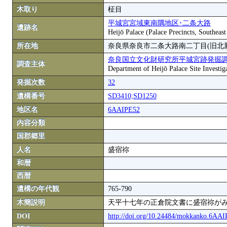
木取り
柾目
平城宮宮域東南隅地区･二条大路
遺跡名
Heijō Palace (Palace Precincts, Southea
所在地
奈良県奈良市二条大路南二丁目(旧北
奈良国立文化財研究所平城宮跡発掘
調査主体
Department of Heijō Palace Site Investiga
発掘次数
32
遺構番号
SD3410;SD1250
地区名
6AAIPE52
内容分類
国郡郷里
人名
盛宿祢
和暦
西暦
遺構の年代観
765-790
木簡説明
天平十七年の正倉院文書に盛宿祢がみ
DOI
http://doi.org/10.24484/mokkanko.6AA