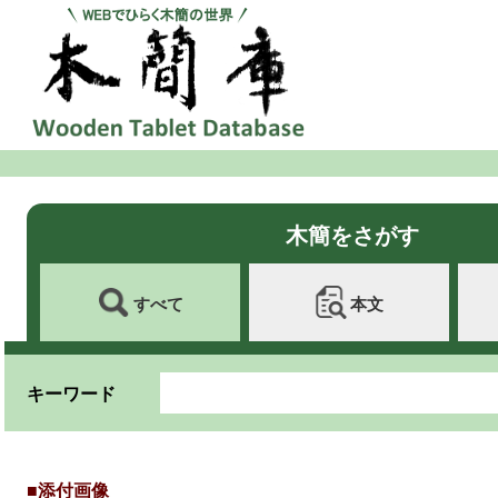
木簡をさがす
すべて
本文
キーワード
■添付画像