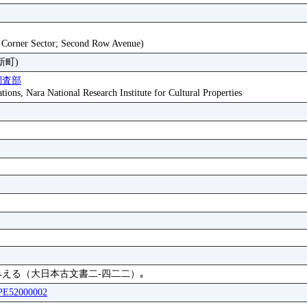
st Corner Sector; Second Row Avenue)
新町)
調査部
tions, Nara National Research Institute for Cultural Properties
える（大日本古文書二-四二二）｡
IPE52000002