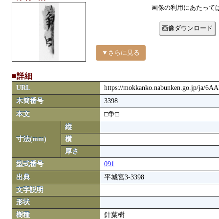
画像の利用にあたって
画像ダウンロード
▼さらに見る
■詳細
URL
https://mokkanko.nabunken.go.jp/ja/6
木簡番号
3398
本文
□争□
縦
寸法(mm)
横
厚さ
型式番号
091
出典
平城宮3-3398
文字説明
形状
樹種
針葉樹