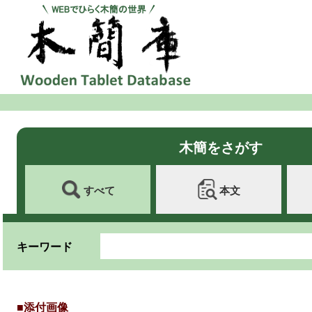
木簡をさがす
すべて
本文
キーワード
■添付画像