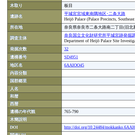
木取り
板目
平城宮宮域東南隅地区･二条大路
遺跡名
Heijō Palace (Palace Precincts, Southea
所在地
奈良県奈良市二条大路南二丁目(旧北
奈良国立文化財研究所平城宮跡発掘
調査主体
Department of Heijō Palace Site Investiga
発掘次数
32
遺構番号
SD4951
地区名
6AAIOO45
内容分類
国郡郷里
人名
和暦
西暦
遺構の年代観
765-790
木簡説明
DOI
http://doi.org/10.24484/mokkanko.6A