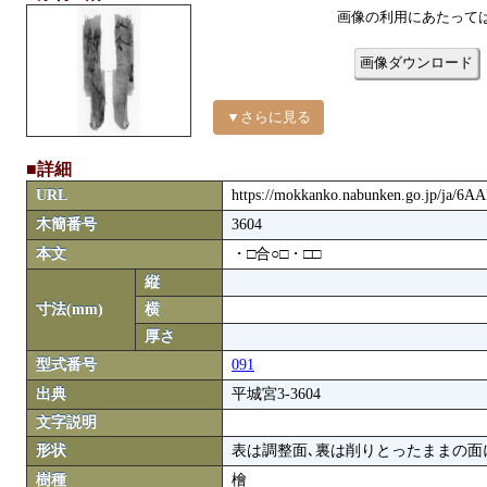
画像の利用にあたって
画像ダウンロード
▼さらに見る
■詳細
URL
https://mokkanko.nabunken.go.jp/ja/6
木簡番号
3604
本文
・□合○□・□□
縦
寸法(mm)
横
厚さ
型式番号
091
出典
平城宮3-3604
文字説明
形状
表は調整面､裏は削りとったままの面
樹種
檜