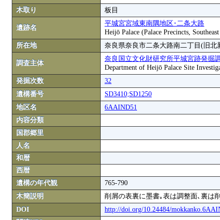
木取り
板目
平城宮宮域東南隅地区･二条大路
遺跡名
Heijō Palace (Palace Precincts, Southea
所在地
奈良県奈良市二条大路南二丁目(旧北
奈良国立文化財研究所平城宮跡発掘
調査主体
Department of Heijō Palace Site Investiga
発掘次数
32
遺構番号
SD3410;SD1250
地区名
6AAIND51
内容分類
国郡郷里
人名
和暦
西暦
遺構の年代観
765-790
木簡説明
削屑の表裏に墨書｡表は調整面､裏は
DOI
http://doi.org/10.24484/mokkanko.6A