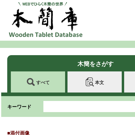
木簡をさがす
すべて
本文
キーワード
■添付画像