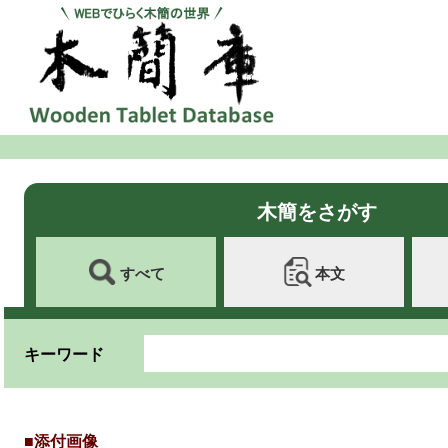
木簡をさがす
すべて
本文
キーワード
■添付画像