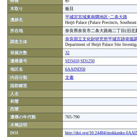
樹種
杉
木取り
板目
平城宮宮域東南隅地区･二条大路
遺跡名
Heijō Palace (Palace Precincts, Southea
所在地
奈良県奈良市二条大路南二丁目(旧北
奈良国立文化財研究所平城宮跡発掘
調査主体
Department of Heijō Palace Site Investiga
発掘次数
32
遺構番号
SD3410;SD1250
地区名
6AAIND50
内容分類
文書
国郡郷里
人名
和暦
西暦
遺構の年代観
765-790
木簡説明
DOI
http://doi.org/10.24484/mokkanko.6A