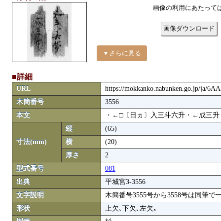
画像の利用にあたって
画像ダウンロード
▼さらに見る
■詳細
URL
https://mokkanko.nabunken.go.jp/ja/6
木簡番号
3556
本文
・←□〔日ヵ〕入三斗六升・←成三升
縦
(65)
寸法(mm)
横
(20)
厚さ
2
型式番号
081
出典
平城宮3-3556
文字説明
木簡番号3555号から3558号は同筆
形状
上欠､下欠､左欠｡