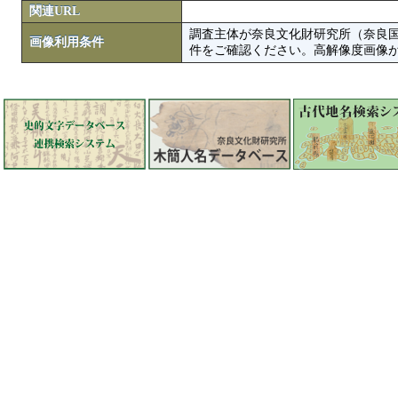
関連URL
調査主体が奈良文化財研究所（奈良
画像利用条件
件をご確認ください。高解像度画像がColbase