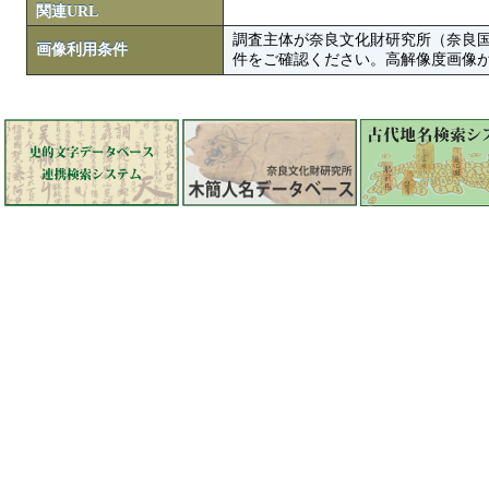
関連URL
調査主体が奈良文化財研究所（奈良
画像利用条件
件をご確認ください。高解像度画像がColbase