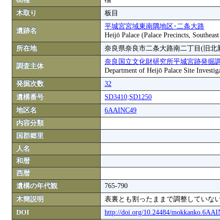
木取り
板目
平城宮宮域東南隅地区･二条大路
遺跡名
Heijō Palace (Palace Precincts, Southea
所在地
奈良県奈良市二条大路南二丁目(旧北
奈良国立文化財研究所平城宮跡発掘
調査主体
Department of Heijō Palace Site Investiga
発掘次数
32
遺構番号
SD3410;SD1250
地区名
6AAINC49
内容分類
国郡郷里
人名
和暦
西暦
遺構の年代観
765-790
木簡説明
表裏とも割ったままで調整していない
DOI
http://doi.org/10.24484/mokkanko.6AA