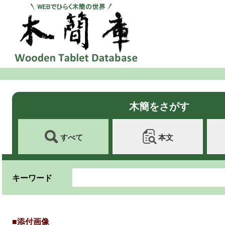
木簡をさがす
すべて
本文
キーワード
■添付画像