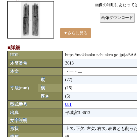
画像の利用にあたって
画像ダウンロード
▼さらに見る
■詳細
URL
https://mokkanko.nabunken.go.jp/ja/6
木簡番号
3613
本文
・一・二
縦
(77)
寸法(mm)
横
(15)
厚さ
(5)
型式番号
081
出典
平城宮3-3613
文字説明
形状
上欠､下欠､左欠､右欠｡表裏とも削っ
樹種
檜