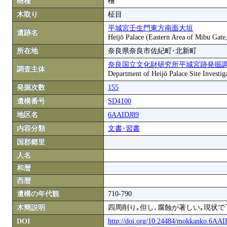
樹種
檜
木取り
柾目
平城宮壬生門東方南面大垣
遺跡名
Heijō Palace (Eastern Area of Mibu Gate,
所在地
奈良県奈良市佐紀町･北新町
奈良国立文化財研究所平城宮跡発掘
調査主体
Department of Heijō Palace Site Investiga
発掘次数
155
遺構番号
SD4100
地区名
6AAIDJ89
内容分類
文書･習書
国郡郷里
人名
和暦
西暦
遺構の年代観
710-790
木簡説明
四周削り｡但し､腐蝕が著しい｡現状
DOI
http://doi.org/10.24484/mokkanko.6AA