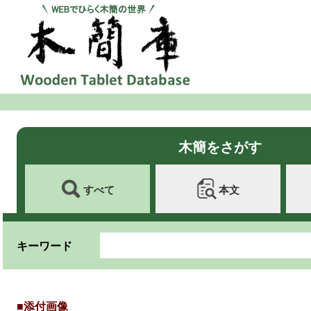
木簡をさがす
すべて
本文
キーワード
■添付画像