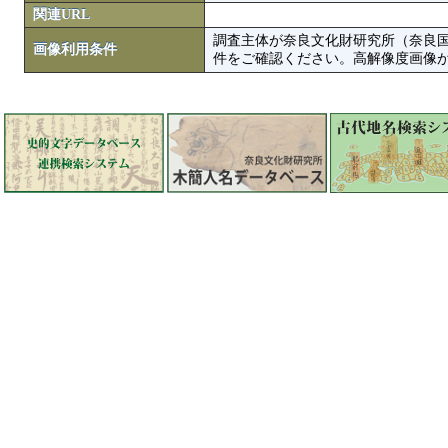
関連URL
調査主体が奈良文化財研究所（奈良
画像利用条件
件をご確認ください。高解像度画像がColbase