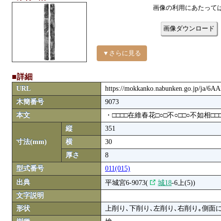
画像の利用にあたって
画像ダウンロード
▼さらに見る
■詳細
URL
https://mokkanko.nabunken.go.jp/ja/6A
木簡番号
9073
本文
・□□□□在維春花□○□不○□□○不如相□□
縦
351
寸法(mm)
横
30
厚さ
8
型式番号
011(015)
出典
平城宮6-9073(
城18
-6上(5))
文字説明
形状
上削り､下削り､左削り､右削り｡側面