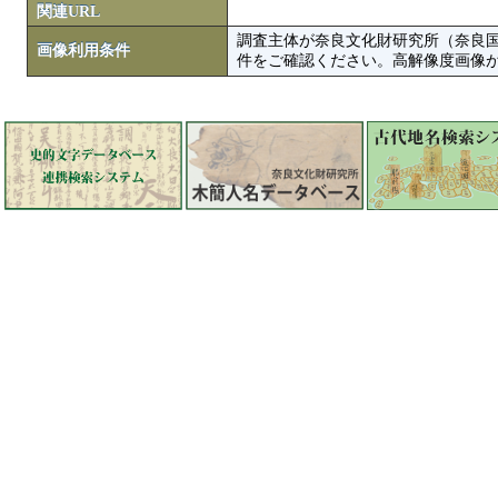
関連URL
調査主体が奈良文化財研究所（奈良
画像利用条件
件をご確認ください。高解像度画像がColbase