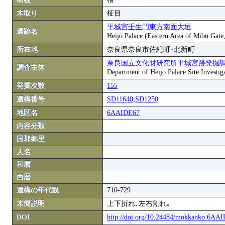
木取り
柾目
平城宮壬生門東方南面大垣
遺跡名
Heijō Palace (Eastern Area of Mibu Gate,
所在地
奈良県奈良市佐紀町･北新町
奈良国立文化財研究所平城宮跡発掘
調査主体
Department of Heijō Palace Site Investiga
発掘次数
155
遺構番号
SD11640;SD1250
地区名
6AAIDE67
内容分類
国郡郷里
人名
和暦
西暦
遺構の年代観
710-729
木簡説明
上下折れ､左右割れ｡
DOI
http://doi.org/10.24484/mokkanko.6AA