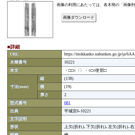
画像の利用にあたっては、各木簡の「画像利
画像ダウンロード
■詳細
URL
https://mokkanko.nabunken.go.jp/ja/6
木簡番号
10221
本文
・□□○〈〉・○□○使部□
縦
(138)
寸法(mm)
横
(19)
厚さ
2
型式番号
081
出典
平城宮6-10221
文字説明
形状
上欠(折れ)､下欠(折れ)､左欠(折れ)､右
樹種
檜