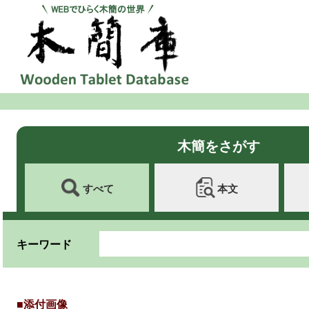
木簡をさがす
すべて
本文
キーワード
■添付画像