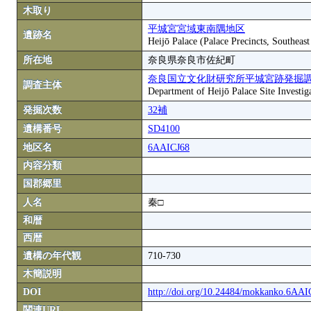
木取り
平城宮宮域東南隅地区
遺跡名
Heijō Palace (Palace Precincts, Southeas
所在地
奈良県奈良市佐紀町
奈良国立文化財研究所平城宮跡発掘
調査主体
Department of Heijō Palace Site Investiga
発掘次数
32補
遺構番号
SD4100
地区名
6AAICJ68
内容分類
国郡郷里
人名
秦□
和暦
西暦
遺構の年代観
710-730
木簡説明
DOI
http://doi.org/10.24484/mokkanko.6AA
関連URL