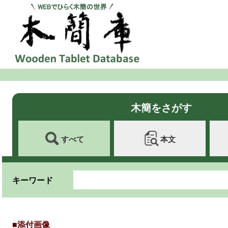
木簡をさがす
すべて
本文
キーワード
■添付画像