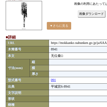
画像の利用にあたって
画像ダウンロード
▼さらに見る
■詳細
URL
https://mokkanko.nabunken.go.jp/ja/6A
木簡番号
8941
本文
无位秦□
縦
寸法(mm)
横
厚さ
型式番号
091
出典
平城宮6-8941
文字説明
形状
樹種