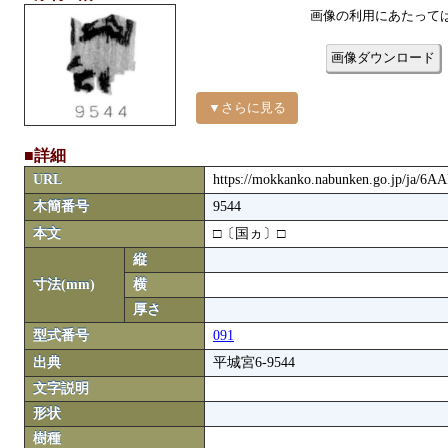
画像の利用にあたって
画像ダウンロード
▼さらに見る
■詳細
URL
https://mokkanko.nabunken.go.jp/ja/6A
木簡番号
9544
本文
□〔国ヵ〕□
縦
寸法(mm)
横
厚さ
型式番号
091
出典
平城宮6-9544
文字説明
形状
樹種