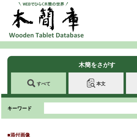
木簡をさがす
すべて
本文
キーワード
■添付画像