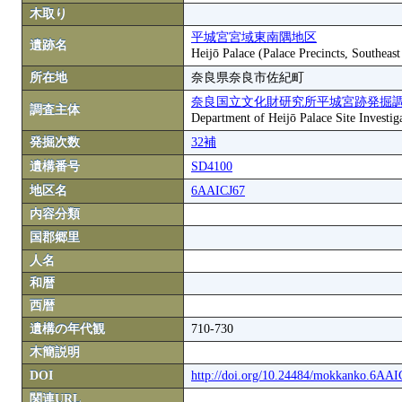
木取り
平城宮宮域東南隅地区
遺跡名
Heijō Palace (Palace Precincts, Southeas
所在地
奈良県奈良市佐紀町
奈良国立文化財研究所平城宮跡発掘
調査主体
Department of Heijō Palace Site Investiga
発掘次数
32補
遺構番号
SD4100
地区名
6AAICJ67
内容分類
国郡郷里
人名
和暦
西暦
遺構の年代観
710-730
木簡説明
DOI
http://doi.org/10.24484/mokkanko.6AA
関連URL