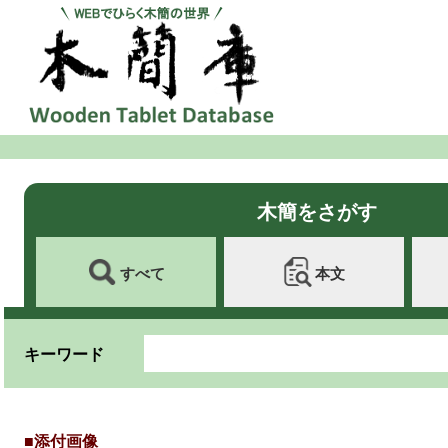
木簡をさがす
すべて
本文
キーワード
■添付画像