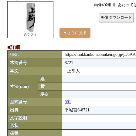
画像の利用にあたって
画像ダウンロード
▼さらに見る
■詳細
URL
https://mokkanko.nabunken.go.jp/ja/6A
木簡番号
8721
本文
□上郡人
縦
寸法(mm)
横
厚さ
型式番号
091
出典
平城宮6-8721
文字説明
形状
樹種