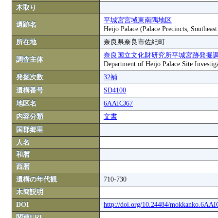
木取り
平城宮宮域東南隅地区
遺跡名
Heijō Palace (Palace Precincts, Southeas
所在地
奈良県奈良市佐紀町
奈良国立文化財研究所平城宮跡発掘
調査主体
Department of Heijō Palace Site Investiga
発掘次数
32補
遺構番号
SD4100
地区名
6AAICJ67
内容分類
文書
国郡郷里
人名
和暦
西暦
遺構の年代観
710-730
木簡説明
DOI
http://doi.org/10.24484/mokkanko.6AA
関連URL