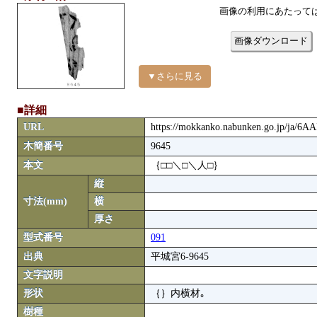
画像の利用にあたって
画像ダウンロード
▼さらに見る
■詳細
URL
https://mokkanko.nabunken.go.jp/ja/6A
木簡番号
9645
本文
｛□□＼□＼人□｝
縦
寸法(mm)
横
厚さ
型式番号
091
出典
平城宮6-9645
文字説明
形状
｛｝内横材｡
樹種