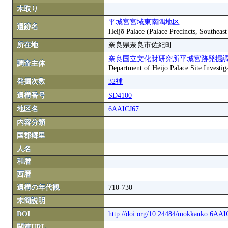
木取り
平城宮宮域東南隅地区
遺跡名
Heijō Palace (Palace Precincts, Southeas
所在地
奈良県奈良市佐紀町
奈良国立文化財研究所平城宮跡発掘
調査主体
Department of Heijō Palace Site Investiga
発掘次数
32補
遺構番号
SD4100
地区名
6AAICJ67
内容分類
国郡郷里
人名
和暦
西暦
遺構の年代観
710-730
木簡説明
DOI
http://doi.org/10.24484/mokkanko.6AA
関連URL