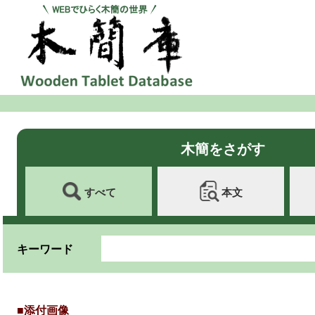
木簡をさがす
すべて
本文
キーワード
■添付画像