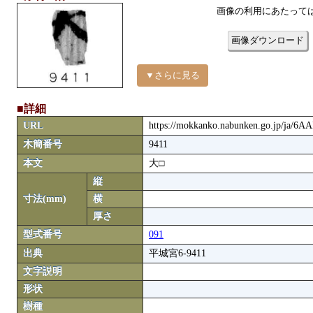
画像の利用にあたって
画像ダウンロード
▼さらに見る
■詳細
URL
https://mokkanko.nabunken.go.jp/ja/6A
木簡番号
9411
本文
大□
縦
寸法(mm)
横
厚さ
型式番号
091
出典
平城宮6-9411
文字説明
形状
樹種