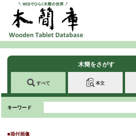
木簡をさがす
すべて
本文
キーワード
■添付画像