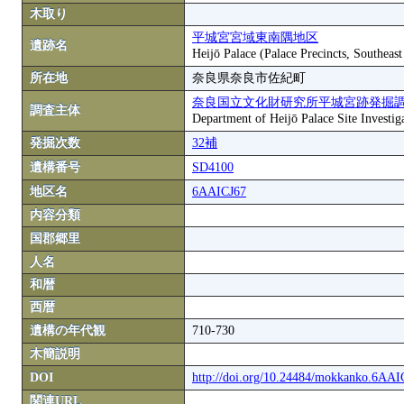
木取り
平城宮宮域東南隅地区
遺跡名
Heijō Palace (Palace Precincts, Southeas
所在地
奈良県奈良市佐紀町
奈良国立文化財研究所平城宮跡発掘
調査主体
Department of Heijō Palace Site Investiga
発掘次数
32補
遺構番号
SD4100
地区名
6AAICJ67
内容分類
国郡郷里
人名
和暦
西暦
遺構の年代観
710-730
木簡説明
DOI
http://doi.org/10.24484/mokkanko.6AA
関連URL