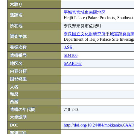
木取り
平城宮宮域東南隅地区
遺跡名
Heijō Palace (Palace Precincts, Southeas
所在地
奈良県奈良市佐紀町
奈良国立文化財研究所平城宮跡発掘
調査主体
Department of Heijō Palace Site Investiga
発掘次数
32補
遺構番号
SD4100
地区名
6AAICJ67
内容分類
国郡郷里
人名
和暦
西暦
遺構の年代観
710-730
木簡説明
DOI
http://doi.org/10.24484/mokkanko.6AA
関連URL