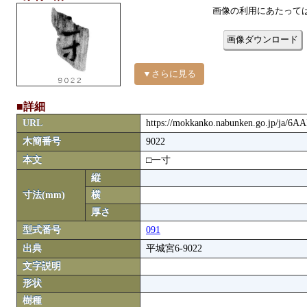
画像の利用にあたって
画像ダウンロード
▼さらに見る
■詳細
URL
https://mokkanko.nabunken.go.jp/ja/6A
木簡番号
9022
本文
□一寸
縦
寸法(mm)
横
厚さ
型式番号
091
出典
平城宮6-9022
文字説明
形状
樹種