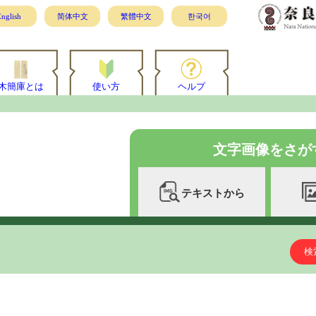
nglish
简体中文
繁體中文
한국어
木簡庫とは
使い方
ヘルプ
文字画像をさが
テキストから
検