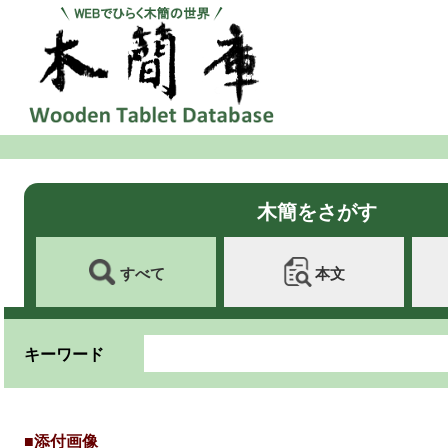
木簡をさがす
すべて
本文
キーワード
■添付画像