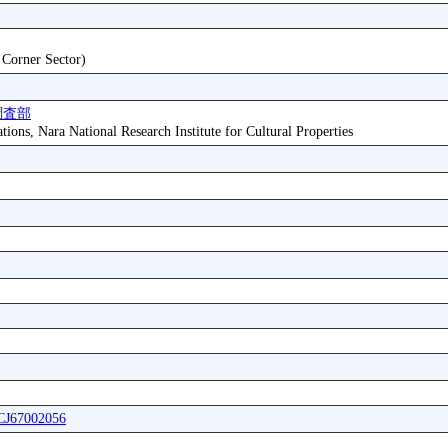
t Corner Sector)
調査部
tions, Nara National Research Institute for Cultural Properties
ICJ67002056