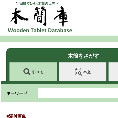
木簡をさがす
すべて
本文
キーワード
■添付画像