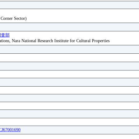
t Corner Sector)
調査部
tions, Nara National Research Institute for Cultural Properties
ICJ67001690