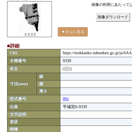
画像の利用にあたって
画像ダウンロード
▼さらに見る
■詳細
URL
https://mokkanko.nabunken.go.jp/ja/6A
木簡番号
9339
本文
□三□
縦
寸法(mm)
横
厚さ
型式番号
091
出典
平城宮6-9339
文字説明
形状
樹種