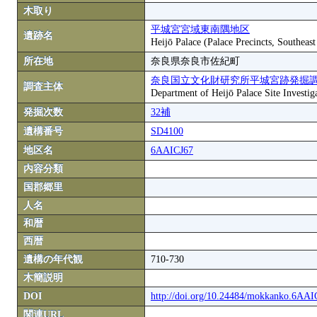
木取り
平城宮宮域東南隅地区
遺跡名
Heijō Palace (Palace Precincts, Southeas
所在地
奈良県奈良市佐紀町
奈良国立文化財研究所平城宮跡発掘
調査主体
Department of Heijō Palace Site Investiga
発掘次数
32補
遺構番号
SD4100
地区名
6AAICJ67
内容分類
国郡郷里
人名
和暦
西暦
遺構の年代観
710-730
木簡説明
DOI
http://doi.org/10.24484/mokkanko.6AA
関連URL