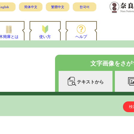
nglish
简体中文
繁體中文
한국어
木簡庫とは
使い方
ヘルプ
文字画像をさが
テキストから
検