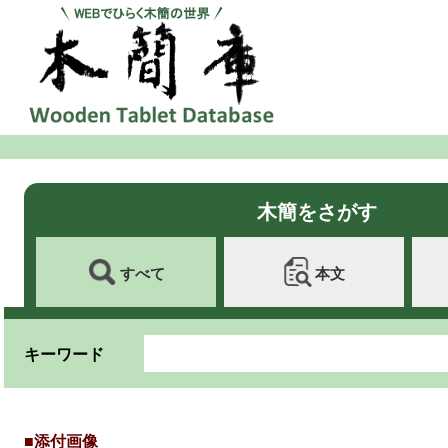
木簡をさがす
すべて
本文
キーワード
■添付画像