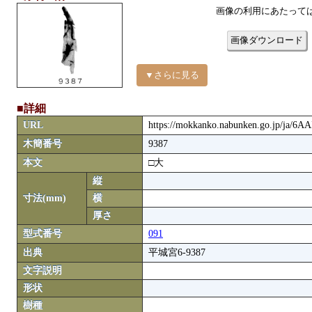
画像の利用にあたって
画像ダウンロード
▼さらに見る
■詳細
URL
https://mokkanko.nabunken.go.jp/ja/6A
木簡番号
9387
本文
□大
縦
寸法(mm)
横
厚さ
型式番号
091
出典
平城宮6-9387
文字説明
形状
樹種