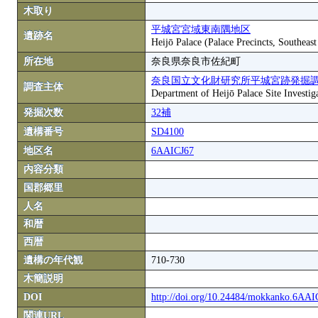
木取り
平城宮宮域東南隅地区
遺跡名
Heijō Palace (Palace Precincts, Southeas
所在地
奈良県奈良市佐紀町
奈良国立文化財研究所平城宮跡発掘
調査主体
Department of Heijō Palace Site Investiga
発掘次数
32補
遺構番号
SD4100
地区名
6AAICJ67
内容分類
国郡郷里
人名
和暦
西暦
遺構の年代観
710-730
木簡説明
DOI
http://doi.org/10.24484/mokkanko.6AA
関連URL