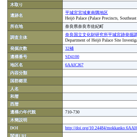
木取り
平城宮宮域東南隅地区
遺跡名
Heijō Palace (Palace Precincts, Southeas
所在地
奈良県奈良市佐紀町
奈良国立文化財研究所平城宮跡発掘
調査主体
Department of Heijō Palace Site Investiga
発掘次数
32補
遺構番号
SD4100
地区名
6AAICJ67
内容分類
国郡郷里
人名
和暦
西暦
遺構の年代観
710-730
木簡説明
DOI
http://doi.org/10.24484/mokkanko.6AA
関連URL