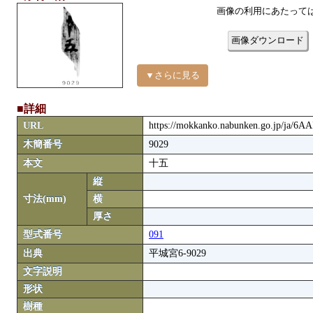
画像の利用にあたって
画像ダウンロード
▼さらに見る
■詳細
URL
https://mokkanko.nabunken.go.jp/ja/6A
木簡番号
9029
本文
十五
縦
寸法(mm)
横
厚さ
型式番号
091
出典
平城宮6-9029
文字説明
形状
樹種