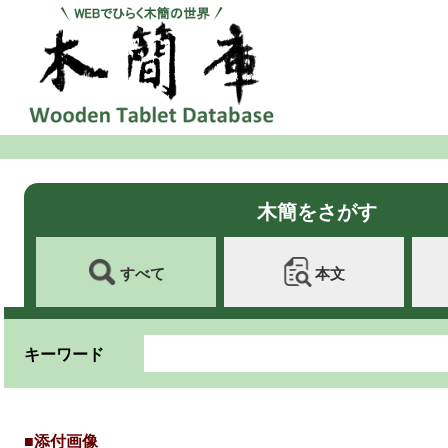
木簡をさがす
すべて
本文
キーワード
■添付画像