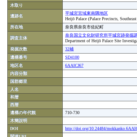
木取り
平城宮宮域東南隅地区
遺跡名
Heijō Palace (Palace Precincts, Southeas
所在地
奈良県奈良市佐紀町
奈良国立文化財研究所平城宮跡発掘
調査主体
Department of Heijō Palace Site Investiga
発掘次数
32補
遺構番号
SD4100
地区名
6AAICJ67
内容分類
国郡郷里
人名
和暦
西暦
遺構の年代観
710-730
木簡説明
DOI
http://doi.org/10.24484/mokkanko.6AA
関連URL