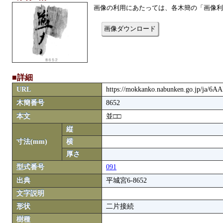
画像の利用にあたっては、各木簡の「画像利
画像ダウンロード
■詳細
URL
https://mokkanko.nabunken.go.jp/ja/6A
木簡番号
8652
本文
並□□
縦
寸法(mm)
横
厚さ
型式番号
091
出典
平城宮6-8652
文字説明
形状
二片接続
樹種