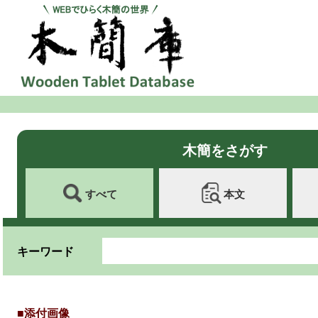
木簡をさがす
すべて
本文
キーワード
■添付画像