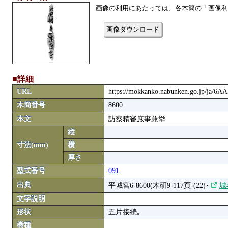
画像の利用にあたっては、各木簡の「画像利
画像ダウンロード
■詳細
URL
https://mokkanko.nabunken.go.jp/ja/6A
木簡番号
8600
本文
訪察精審庶事兼挙
縦
寸法(mm)
横
厚さ
型式番号
091
出典
平城宮6-8600(木研9-117頁-(22)･
城
文字説明
形状
五片接続｡
樹種