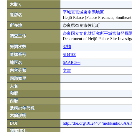
木取り
平城宮宮域東南隅地区
遺跡名
Heijō Palace (Palace Precincts, Southeas
所在地
奈良県奈良市佐紀町
奈良国立文化財研究所平城宮跡発掘
調査主体
Department of Heijō Palace Site Investiga
発掘次数
32補
遺構番号
SD4100
地区名
6AAICJ66
内容分類
文書
国郡郷里
人名
和暦
西暦
遺構の年代観
木簡説明
DOI
http://doi.org/10.24484/mokkanko.6AA
関連URL