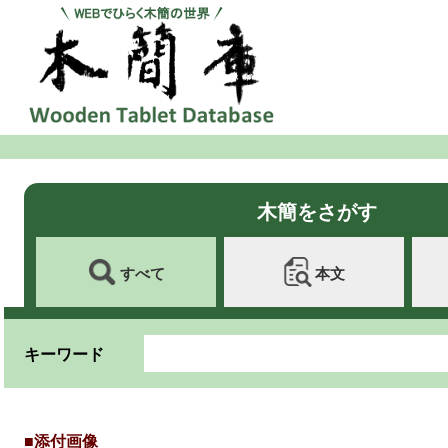
木簡をさがす
すべて
本文
キーワード
■添付画像