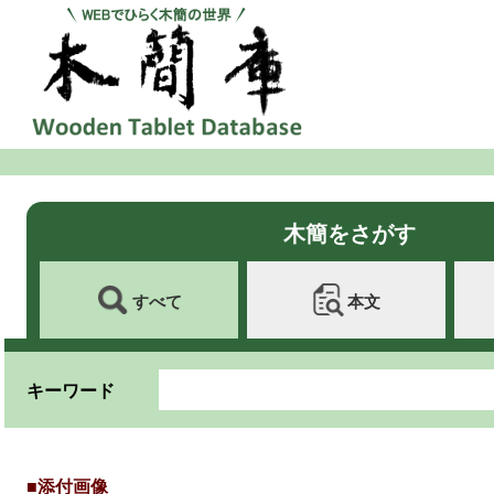
木簡をさがす
すべて
本文
キーワード
■添付画像