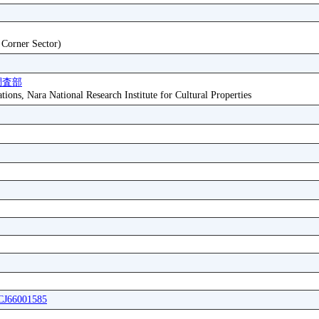
t Corner Sector)
調査部
tions, Nara National Research Institute for Cultural Properties
ICJ66001585