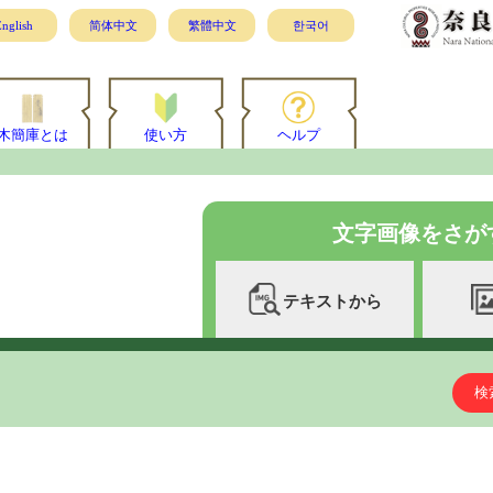
nglish
简体中文
繁體中文
한국어
木簡庫とは
使い方
ヘルプ
文字画像をさが
テキストから
検