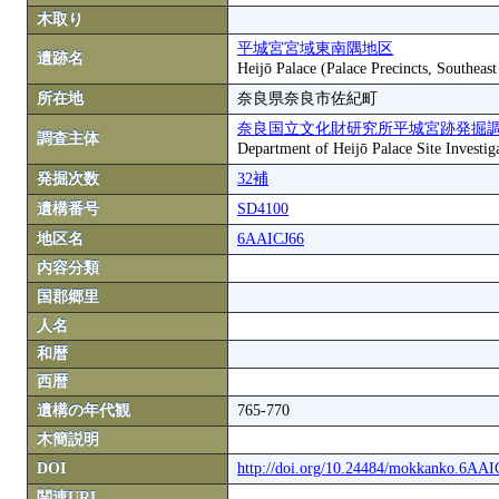
木取り
平城宮宮域東南隅地区
遺跡名
Heijō Palace (Palace Precincts, Southeas
所在地
奈良県奈良市佐紀町
奈良国立文化財研究所平城宮跡発掘
調査主体
Department of Heijō Palace Site Investiga
発掘次数
32補
遺構番号
SD4100
地区名
6AAICJ66
内容分類
国郡郷里
人名
和暦
西暦
遺構の年代観
765-770
木簡説明
DOI
http://doi.org/10.24484/mokkanko.6AA
関連URL