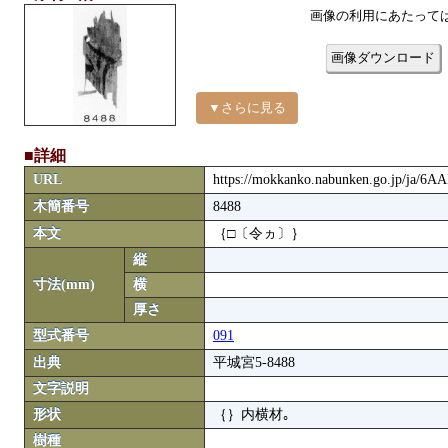
画像の利用にあたって
画像ダウンロード
▼さらに見る
■詳細
URL
https://mokkanko.nabunken.go.jp/ja/6A
木簡番号
8488
本文
｛□〔令ヵ〕｝
縦
寸法(mm)
横
厚さ
型式番号
091
出典
平城宮5-8488
文字説明
形状
｛｝内横材｡
樹種