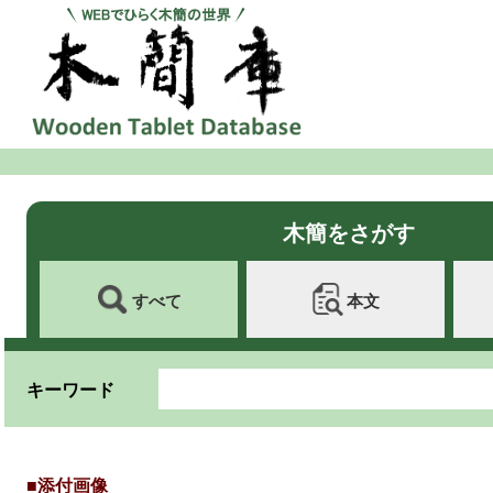
木簡をさがす
すべて
本文
キーワード
■添付画像