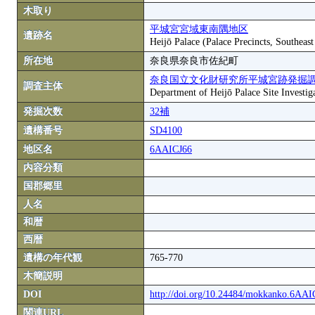
木取り
平城宮宮域東南隅地区
遺跡名
Heijō Palace (Palace Precincts, Southeas
所在地
奈良県奈良市佐紀町
奈良国立文化財研究所平城宮跡発掘
調査主体
Department of Heijō Palace Site Investiga
発掘次数
32補
遺構番号
SD4100
地区名
6AAICJ66
内容分類
国郡郷里
人名
和暦
西暦
遺構の年代観
765-770
木簡説明
DOI
http://doi.org/10.24484/mokkanko.6AA
関連URL