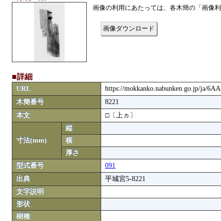
画像の利用にあたっては、各木簡の「画像利
画像ダウンロード
■詳細
URL
https://mokkanko.nabunken.go.jp/ja/6A
木簡番号
8221
本文
□〔上ヵ〕
縦
寸法(mm)
横
厚さ
型式番号
091
出典
平城宮5-8221
文字説明
形状
樹種