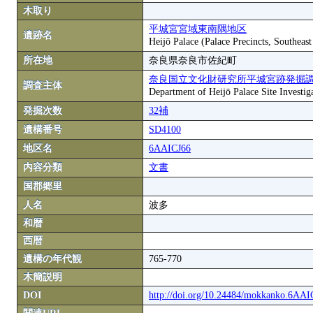
木取り
平城宮宮域東南隅地区
遺跡名
Heijō Palace (Palace Precincts, Southeas
所在地
奈良県奈良市佐紀町
奈良国立文化財研究所平城宮跡発掘
調査主体
Department of Heijō Palace Site Investiga
発掘次数
32補
遺構番号
SD4100
地区名
6AAICJ66
内容分類
文書
国郡郷里
人名
波多
和暦
西暦
遺構の年代観
765-770
木簡説明
DOI
http://doi.org/10.24484/mokkanko.6AA