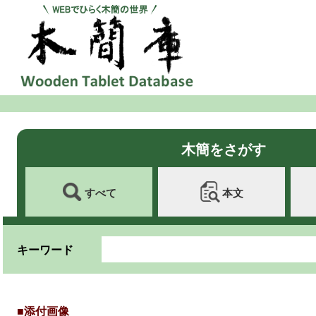
木簡をさがす
すべて
本文
キーワード
■添付画像