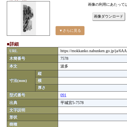
画像の利用にあたって
画像ダウンロード
▼さらに見る
■詳細
URL
https://mokkanko.nabunken.go.jp/ja/6A
木簡番号
7578
本文
波多
縦
寸法(mm)
横
厚さ
型式番号
091
出典
平城宮5-7578
文字説明
形状
樹種