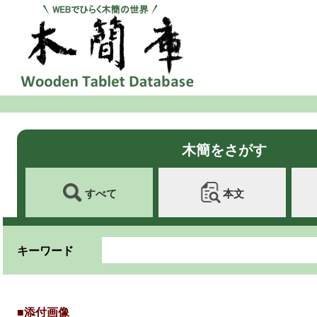
木簡をさがす
すべて
本文
キーワード
■添付画像