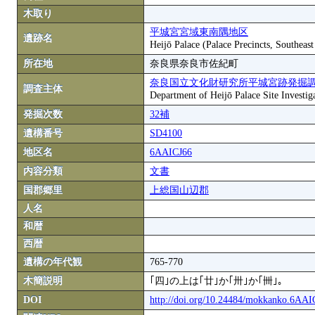
木取り
平城宮宮域東南隅地区
遺跡名
Heijō Palace (Palace Precincts, Southeas
所在地
奈良県奈良市佐紀町
奈良国立文化財研究所平城宮跡発掘
調査主体
Department of Heijō Palace Site Investiga
発掘次数
32補
遺構番号
SD4100
地区名
6AAICJ66
内容分類
文書
国郡郷里
上総国山辺郡
人名
和暦
西暦
遺構の年代観
765-770
木簡説明
｢四｣の上は｢廿｣か｢卅｣か｢卌｣｡
DOI
http://doi.org/10.24484/mokkanko.6AA