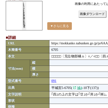
画像の利用にあたって
画像ダウンロード
▼さらに見る
■詳細
URL
https://mokkanko.nabunken.go.jp/ja/6A
木簡番号
6705
本文
□□□□□〔无位物部橘ヵ〕○／○□□〔
縦
寸法(mm)
横
厚さ
型式番号
091
出典
平城宮5-6705(
城4
-10下(137))
文字説明
｢四｣の上の文字は｢廿｣か｢卅｣か｢卌｣｡
形状
樹種