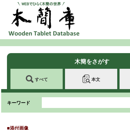
木簡をさがす
すべて
本文
キーワード
■添付画像