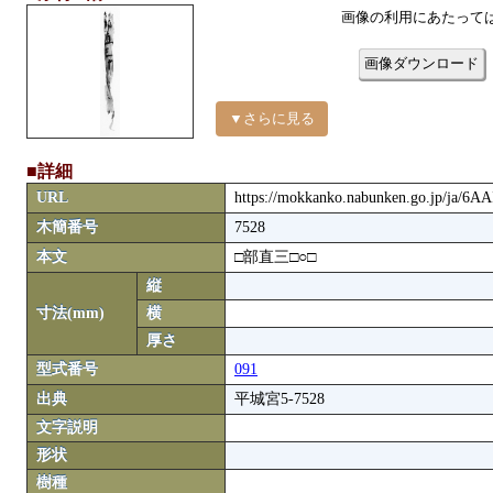
画像の利用にあたって
画像ダウンロード
▼さらに見る
■詳細
URL
https://mokkanko.nabunken.go.jp/ja/6A
木簡番号
7528
本文
□部直三□○□
縦
寸法(mm)
横
厚さ
型式番号
091
出典
平城宮5-7528
文字説明
形状
樹種