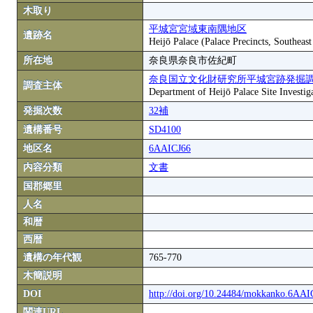
木取り
平城宮宮域東南隅地区
遺跡名
Heijō Palace (Palace Precincts, Southeas
所在地
奈良県奈良市佐紀町
奈良国立文化財研究所平城宮跡発掘
調査主体
Department of Heijō Palace Site Investiga
発掘次数
32補
遺構番号
SD4100
地区名
6AAICJ66
内容分類
文書
国郡郷里
人名
和暦
西暦
遺構の年代観
765-770
木簡説明
DOI
http://doi.org/10.24484/mokkanko.6AA
関連URL