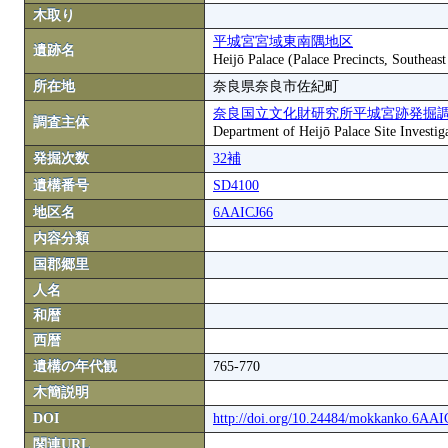
木取り
平城宮宮域東南隅地区
遺跡名
Heijō Palace (Palace Precincts, Southeas
所在地
奈良県奈良市佐紀町
奈良国立文化財研究所平城宮跡発掘
調査主体
Department of Heijō Palace Site Investiga
発掘次数
32補
遺構番号
SD4100
地区名
6AAICJ66
内容分類
国郡郷里
人名
和暦
西暦
遺構の年代観
765-770
木簡説明
DOI
http://doi.org/10.24484/mokkanko.6AA
関連URL