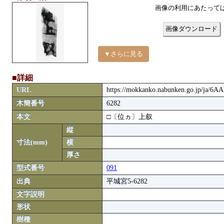
画像の利用にあたって
画像ダウンロード
▼さらに見る
■詳細
URL
https://mokkanko.nabunken.go.jp/ja/6A
木簡番号
6282
本文
□〔位ヵ〕上叙
縦
寸法(mm)
横
厚さ
型式番号
091
出典
平城宮5-6282
文字説明
形状
樹種