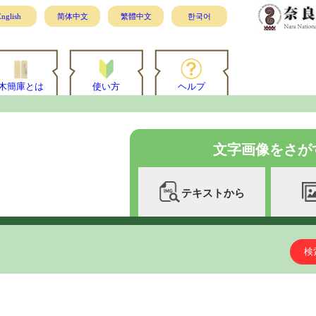
nglish
简体中文
繁體中文
한국어
木簡庫とは
使い方
ヘルプ
文字画像をさが
テキストから
検