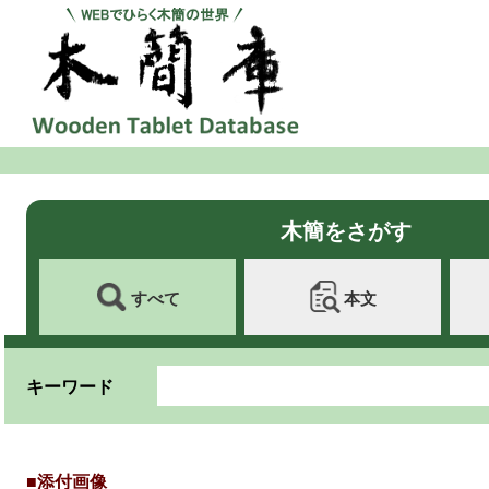
木簡をさがす
すべて
本文
キーワード
■添付画像