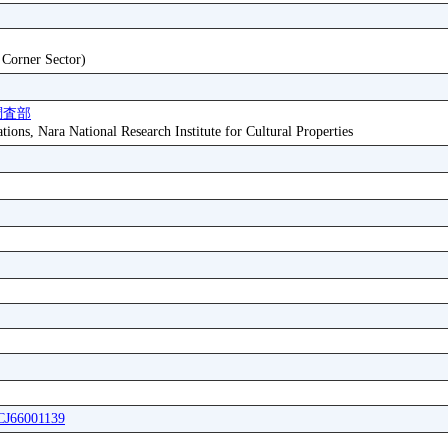
t Corner Sector)
調査部
tions, Nara National Research Institute for Cultural Properties
ICJ66001139