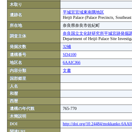
木取り
平城宮宮域東南隅地区
遺跡名
Heijō Palace (Palace Precincts, Southeas
所在地
奈良県奈良市佐紀町
奈良国立文化財研究所平城宮跡発掘
調査主体
Department of Heijō Palace Site Investiga
発掘次数
32補
遺構番号
SD4100
地区名
6AAICJ66
内容分類
文書
国郡郷里
人名
和暦
西暦
遺構の年代観
765-770
木簡説明
DOI
http://doi.org/10.24484/mokkanko.6AA
関連URL