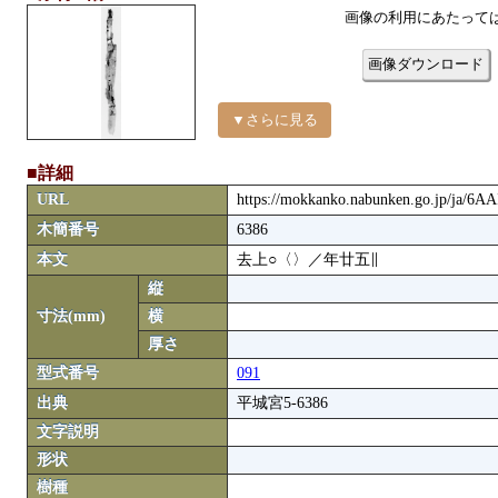
画像の利用にあたって
画像ダウンロード
▼さらに見る
■詳細
URL
https://mokkanko.nabunken.go.jp/ja/6A
木簡番号
6386
本文
去上○〈〉／年廿五∥
縦
寸法(mm)
横
厚さ
型式番号
091
出典
平城宮5-6386
文字説明
形状
樹種