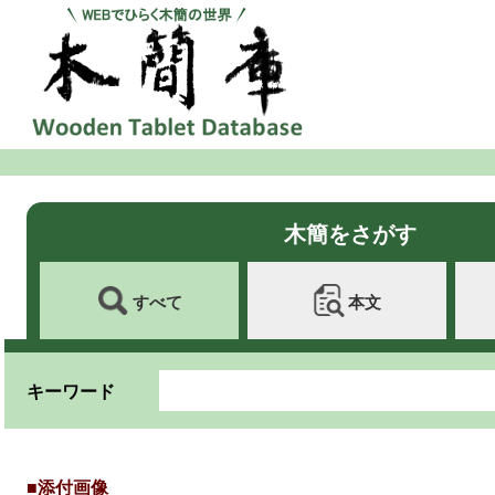
木簡をさがす
すべて
本文
キーワード
■添付画像