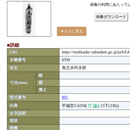
画像の利用にあたって
画像ダウンロード
▼さらに見る
■詳細
URL
https://mokkanko.nabunken.go.jp/ja/6A
木簡番号
6359
本文
免主水司水部
縦
寸法(mm)
横
厚さ
型式番号
091
出典
平城宮5-6359(
城4
-13下(236))
文字説明
形状
樹種