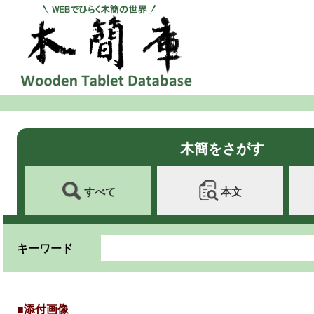
木簡をさがす
すべて
本文
キーワード
■添付画像