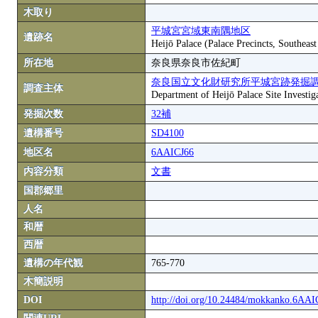
木取り
平城宮宮域東南隅地区
遺跡名
Heijō Palace (Palace Precincts, Southeas
所在地
奈良県奈良市佐紀町
奈良国立文化財研究所平城宮跡発掘
調査主体
Department of Heijō Palace Site Investiga
発掘次数
32補
遺構番号
SD4100
地区名
6AAICJ66
内容分類
文書
国郡郷里
人名
和暦
西暦
遺構の年代観
765-770
木簡説明
DOI
http://doi.org/10.24484/mokkanko.6AA